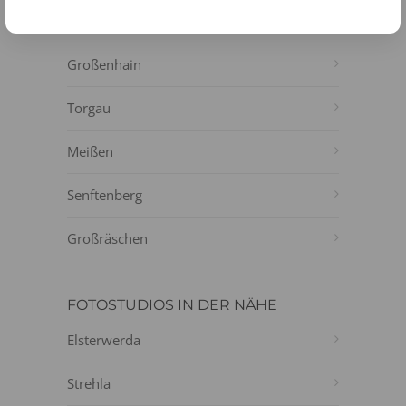
Riesa
Großenhain
Torgau
Meißen
Senftenberg
Großräschen
FOTOSTUDIOS IN DER NÄHE
Elsterwerda
Strehla