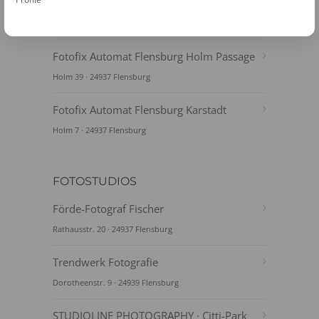
Fotofix Automat Flensburg Rathaus
Rathausplatz 1 · 24937 Flensburg
Fotofix Automat Flensburg Holm Passage
Holm 39 · 24937 Flensburg
Fotofix Automat Flensburg Karstadt
Holm 7 · 24937 Flensburg
FOTOSTUDIOS
Förde-Fotograf Fischer
Rathausstr. 20 · 24937 Flensburg
Trendwerk Fotografie
Dorotheenstr. 9 · 24939 Flensburg
STUDIOLINE PHOTOGRAPHY · Citti-Park