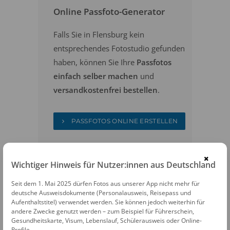
Online Passfoto-Generator
Falls Sie in Flensburg kein
entsprechendes Fotostudio gefunden
haben, können Sie Ihre
Passfotos
einfach selber machen
und
versandkostenfrei bestellen
.
PASSFOTOS ONLINE ERSTELLEN
×
Wichtiger Hinweis für Nutzer:innen aus Deutschland
Seit dem 1. Mai 2025 dürfen Fotos aus unserer App nicht mehr für
deutsche Ausweisdokumente (Personalausweis, Reisepass und
Aufenthaltstitel) verwendet werden. Sie können jedoch weiterhin für
andere Zwecke genutzt werden – zum Beispiel für Führerschein,
FOTOAUTOMATEN
Gesundheitskarte, Visum, Lebenslauf, Schülerausweis oder Online-
Profile