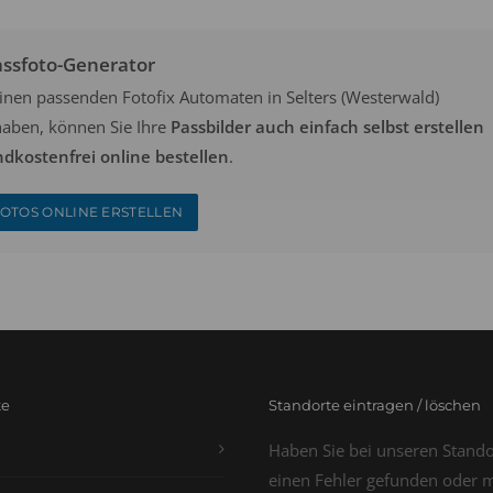
assfoto-Generator
keinen passenden Fotofix Automaten in Selters (Westerwald)
aben, können Sie Ihre
Passbilder auch einfach selbst erstellen
dkostenfrei online bestellen
.
OTOS ONLINE ERSTELLEN
te
Standorte eintragen / löschen
Haben Sie bei unseren Stand
einen Fehler gefunden oder 