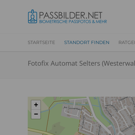
STARTSEITE
STANDORT FINDEN
RATGE
Fotofix Automat Selters (Westerwa
+
−