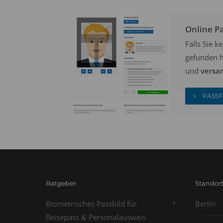
Online P
Falls Sie 
gefunden h
und
versan
PASSF
Ratgeber
Standor
Biometrisches Passbild für
Berlin
Reisepass & Personalausweis