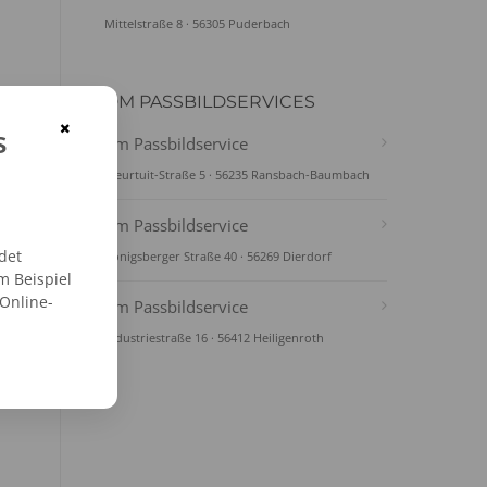
Mittelstraße 8 · 56305 Puderbach
DM PASSBILDSERVICES
×
s
dm Passbildservice
Pleurtuit-Straße 5 · 56235 Ransbach-Baumbach
dm Passbildservice
det
Königsberger Straße 40 · 56269 Dierdorf
m Beispiel
 Online-
dm Passbildservice
Industriestraße 16 · 56412 Heiligenroth