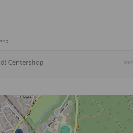
BER
ld) Centershop
Start