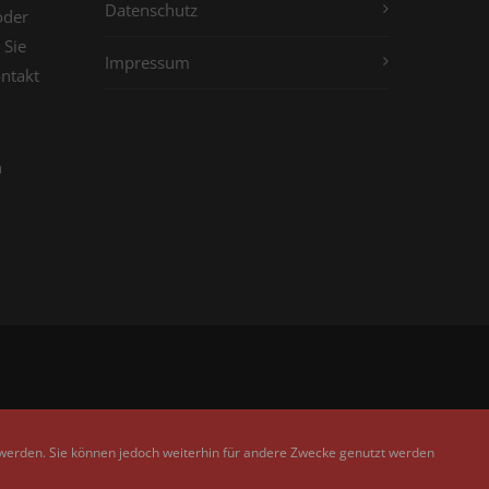
Datenschutz
oder
 Sie
Impressum
ontakt
n
 werden. Sie können jedoch weiterhin für andere Zwecke genutzt werden