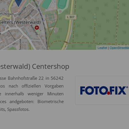
Leaflet
|
OpenStreetM
esterwald) Centershop
esse Bahnhofstraße 22 in 56242
tos nach offiziellen Vorgaben
se innerhalb weniger Minuten
ices andgeboten: Biometrische
ts, Spassfotos.