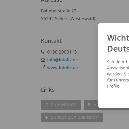
Bahnhofstraße 22
56242 Selters (Westerwald)
Wicht
Kontakt
Deut
0180 2000115
info@fotofix.de
Seit dem 1
www.fotofix.de
Ausweisdok
werden. Si
für Führer
Profile
Links
ZUR WEBSITE
AUF DER KARTE A
ZURÜCK ZUR ÜBERSICHT