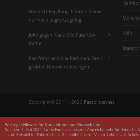
Hambur
Neue EU-Regelung: Führerscheine
Münche
nur noch begrenzt gültig
Köln
Joko gegen Klaas: Die Passfoto-
Battle
Standor
Passfotos selbst aufnehmen: Die 3
größten Herausforderungen
Copyright © 2011 - 2026
Passbilder.net
Wichtiger Hinweis für Nutzer:innen aus Deutschland
Seit dem 1. Mai 2025 dürfen Fotos aus unserer App nicht mehr für deutsche 
– zum Beispiel für Führerschein, Gesundheitskarte, Visum, Lebenslauf, Schüle