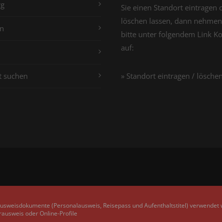
g
Sie einen Standort eintragen 
löschen lassen, dann nehmen
n
bitte unter folgendem Link K
auf:
t suchen
» Standort eintragen / lösche
Ausweisdokumente (Personalausweis, Reisepass und Aufenthaltstitel) verwendet
rausweis oder Online-Profile