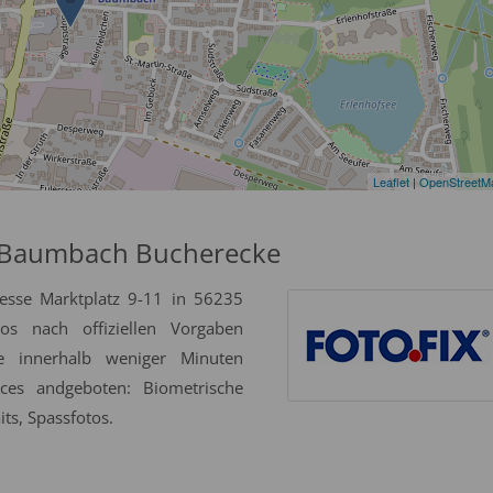
Leaflet
|
OpenStreetM
-Baumbach Bucherecke
esse Marktplatz 9-11 in 56235
s nach offiziellen Vorgaben
se innerhalb weniger Minuten
ices andgeboten: Biometrische
ts, Spassfotos.