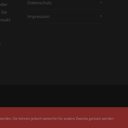
Datenschutz
oder
 Sie
Impressum
ontakt
n
 werden. Sie können jedoch weiterhin für andere Zwecke genutzt werden