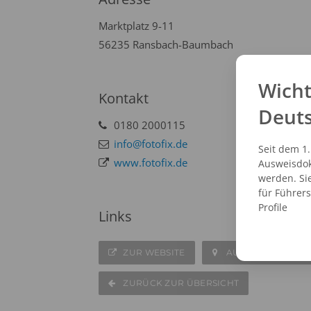
Marktplatz 9-11
56235 Ransbach-Baumbach
Wicht
Kontakt
Deut
0180 2000115
info@fotofix.de
Seit dem 1
www.fotofix.de
Ausweisdok
werden. Si
für Führer
Profile
Links
ZUR WEBSITE
AUF DER KARTE A
ZURÜCK ZUR ÜBERSICHT