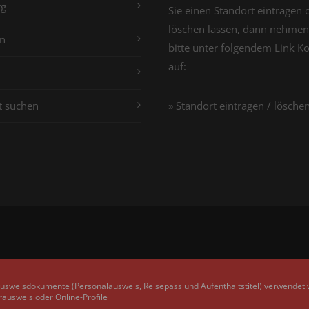
g
Sie einen Standort eintragen 
löschen lassen, dann nehmen
n
bitte unter folgendem Link K
auf:
t suchen
» Standort eintragen / lösche
Ausweisdokumente (Personalausweis, Reisepass und Aufenthaltstitel) verwendet
rausweis oder Online-Profile