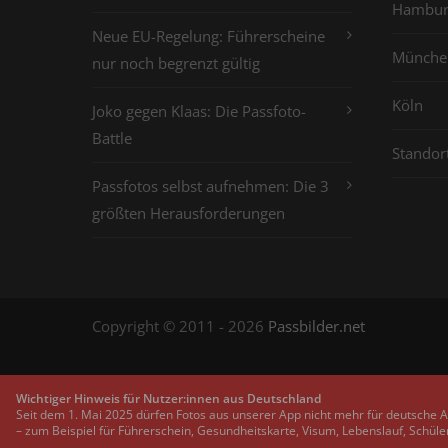
Hambur
Neue EU-Regelung: Führerscheine
Münche
nur noch begrenzt gültig
Köln
Joko gegen Klaas: Die Passfoto-
Battle
Standor
Passfotos selbst aufnehmen: Die 3
größten Herausforderungen
Copyright © 2011 - 2026
Passbilder.net
Wichtiger Hinweis für Nutzer:innen aus Deutschland
Seit dem 1. Mai 2025 dürfen Fotos aus unserer App nicht mehr für deutsche 
– zum Beispiel für Führerschein, Gesundheitskarte, Visum, Lebenslauf, Schüle