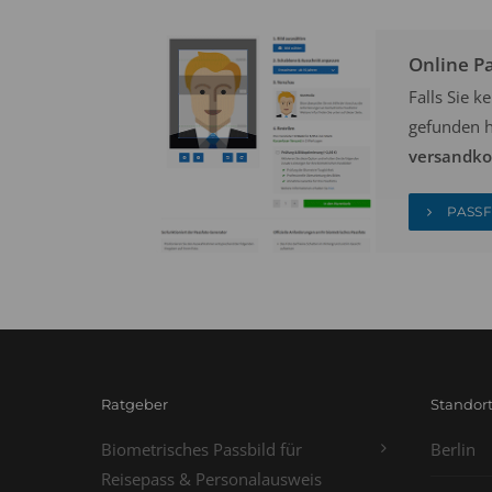
Online P
Falls Sie 
gefunden h
versandkos
PASSF
Ratgeber
Standor
Biometrisches Passbild für
Berlin
Reisepass & Personalausweis