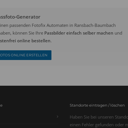
assfoto-Generator
keinen passenden Fotofix Automaten in Ransbach-Baumbach
aben, können Sie Ihre
Passbilder einfach selber machen
und
tenfrei online bestellen
.
OTOS ONLINE ERSTELLEN
te
Standorte eintragen / löschen
Haben Sie bei unseren Stand
einen Fehler gefunden oder 