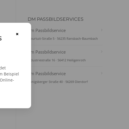
DM PASSBILDSERVICES
dm Passbildservice
×
s
Pleurtuit-Straße 5 · 56235 Ransbach-Baumbach
dm Passbildservice
Industriestraße 16 · 56412 Heiligenroth
det
dm Passbildservice
m Beispiel
 Online-
Königsberger Straße 40 · 56269 Dierdorf