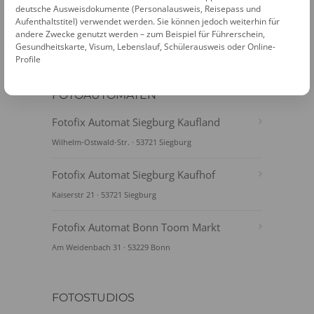
deutsche Ausweisdokumente (Personalausweis, Reisepass und
Aufenthaltstitel) verwendet werden. Sie können jedoch weiterhin für
andere Zwecke genutzt werden – zum Beispiel für Führerschein,
Gesundheitskarte, Visum, Lebenslauf, Schülerausweis oder Online-
Profile
FOTOAUTOMATEN
Fotofix Automat Siegburg Kaufland
Wilhelm-Ostwald-Str. · 53721 Siegburg
Fotofix Automat Siegburg Kaufhof
Kaiserstr 21 · 53721 Siegburg
Fotofix Automat Bonn Toom Markt
Am Weidenbach 31 · 53229 Bonn
FOTOSTUDIOS