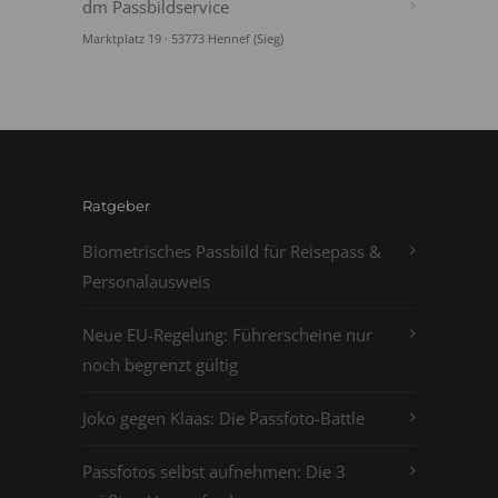
dm Passbildservice
Marktplatz 19 · 53773 Hennef (Sieg)
Ratgeber
Biometrisches Passbild für Reisepass &
Personalausweis
Neue EU-Regelung: Führerscheine nur
noch begrenzt gültig
Joko gegen Klaas: Die Passfoto-Battle
Passfotos selbst aufnehmen: Die 3