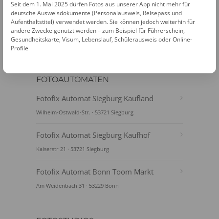
Seit dem 1. Mai 2025 dürfen Fotos aus unserer App nicht mehr für
deutsche Ausweisdokumente (Personalausweis, Reisepass und
Aufenthaltstitel) verwendet werden. Sie können jedoch weiterhin für
andere Zwecke genutzt werden – zum Beispiel für Führerschein,
Gesundheitskarte, Visum, Lebenslauf, Schülerausweis oder Online-
Profile
FOTOAUTOMATEN
Fotofix Automat Siegburg Kaufland
Wilhelm-Ostwald-Str. · 53721 Siegburg
Fotofix Automat Siegburg Kaufhof
Kaiserstr 21 · 53721 Siegburg
Fotofix Automat Bonn Toom Markt
Am Weidenbach 31 · 53229 Bonn