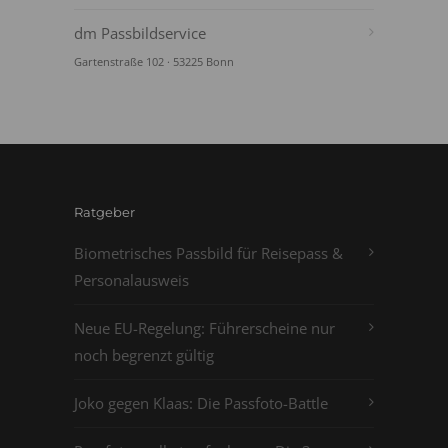
dm Passbildservice
Gartenstraße 102 · 53225 Bonn
Ratgeber
Biometrisches Passbild für Reisepass &
Personalausweis
Neue EU-Regelung: Führerscheine nur
noch begrenzt gültig
Joko gegen Klaas: Die Passfoto-Battle