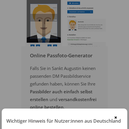
Online Passfoto-Generator
Falls Sie in Sankt Augustin keinen
passenden DM Passbildservice
gefunden haben, können Sie Ihre
Passbilder auch einfach selbst
erstellen
und
versandkostenfrei
online bestellen
.
×
Wichtiger Hinweis für Nutzer:innen aus Deutschland
PASSFOTOS ONLINE ERSTELLEN