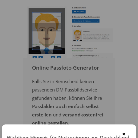
Online Passfoto-Generator
Falls Sie in Remscheid keinen
passenden DM Passbildservice
gefunden haben, können Sie Ihre
Passbilder auch einfach selbst
erstellen
und
versandkostenfrei
online bestellen
.
×
Wichtiger Hinweis für Nutzer:innen aus Deutschland