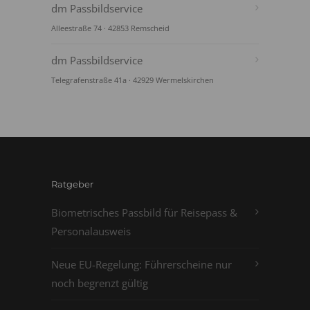
dm Passbildservice
Alleestraße 74 · 42853 Remscheid
dm Passbildservice
Telegrafenstraße 41a · 42929 Wermelskirchen
Ratgeber
Biometrisches Passbild für Reisepass &
Personalausweis
Neue EU-Regelung: Führerscheine nur
noch begrenzt gültig