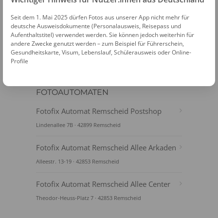
PASSFOTOS ONLINE ERSTELLEN
Seit dem 1. Mai 2025 dürfen Fotos aus unserer App nicht mehr für
deutsche Ausweisdokumente (Personalausweis, Reisepass und
Aufenthaltstitel) verwendet werden. Sie können jedoch weiterhin für
andere Zwecke genutzt werden – zum Beispiel für Führerschein,
Gesundheitskarte, Visum, Lebenslauf, Schülerausweis oder Online-
Profile
FOTOAUTOMATEN
Fotofix Automat Remscheid Postshop
Lindenallee 7B · 42899 Remscheid
Fotofix Automat Remscheid Allee Arkaden
Alleestr. 13-19 · 42853 Remscheid
Fotofix Automat Remscheid Allee Center
Theodor-Heuss-Platz 7 · 42853 Remscheid