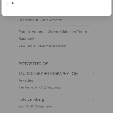
Alleestr. 13-19 · 42853 Remscheid
Profile
Fotofix Automat Remscheid Postshop
Lindenallee 7B · 42899 Remscheid
Fotofix Automat Wermelskirchen Toom
Kaufpark
Viktoriastr. 5 · 42929 Wermelskirchen
FOTOSTUDIOS
STUDIOLINE PHOTOGRAPHY · City-
Arkaden
Alte Freiheit 9 · 42103 Wuppertal
Foto Leimberg
Wall 13 · 42103 Wuppertal