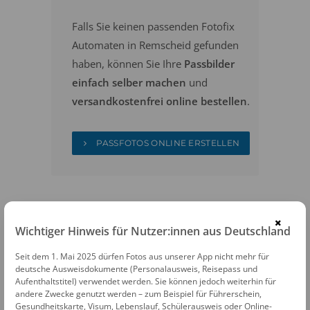
Falls Sie keinen passenden Fotofix
Automaten in Remscheid gefunden
haben, können Sie Ihre
Passbilder
einfach selber machen
und
versandkostenfrei online bestellen
.
PASSFOTOS ONLINE ERSTELLEN
×
Wichtiger Hinweis für Nutzer:innen aus Deutschland
Seit dem 1. Mai 2025 dürfen Fotos aus unserer App nicht mehr für
FOTOAUTOMATEN
deutsche Ausweisdokumente (Personalausweis, Reisepass und
Aufenthaltstitel) verwendet werden. Sie können jedoch weiterhin für
Fotofix Automat Remscheid Allee Arkaden
andere Zwecke genutzt werden – zum Beispiel für Führerschein,
Gesundheitskarte, Visum, Lebenslauf, Schülerausweis oder Online-