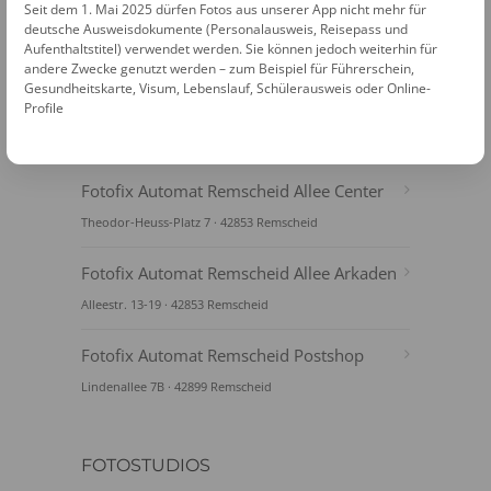
Seit dem 1. Mai 2025 dürfen Fotos aus unserer App nicht mehr für
deutsche Ausweisdokumente (Personalausweis, Reisepass und
Aufenthaltstitel) verwendet werden. Sie können jedoch weiterhin für
andere Zwecke genutzt werden – zum Beispiel für Führerschein,
Gesundheitskarte, Visum, Lebenslauf, Schülerausweis oder Online-
Profile
FOTOAUTOMATEN
Fotofix Automat Remscheid Allee Center
Theodor-Heuss-Platz 7 · 42853 Remscheid
Fotofix Automat Remscheid Allee Arkaden
Alleestr. 13-19 · 42853 Remscheid
Fotofix Automat Remscheid Postshop
Lindenallee 7B · 42899 Remscheid
FOTOSTUDIOS