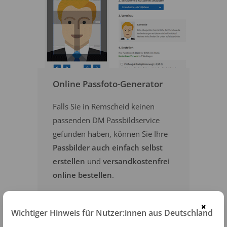
Online Passfoto-Generator
Falls Sie in Remscheid keinen
passenden DM Passbildservice
gefunden haben, können Sie Ihre
Passbilder auch einfach selbst
erstellen
und
versandkostenfrei
online bestellen
.
×
PASSFOTOS ONLINE ERSTELLEN
Wichtiger Hinweis für Nutzer:innen aus Deutschland