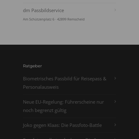
dm Passbildservice
Am Schützenplatz 6 · 42899 Remscheid
Ratgeber
Biometrisches Passbild für Reisepass &
Personalausweis
Neue EU-Regelung: Führerscheine nur
noch begrenzt gültig
Joko gegen Klaas: Die Passfoto-Battle