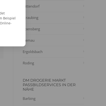
Nittendorf
det
Straubing
m Beispiel
 Online-
Abensberg
Hemau
Ergoldsbach
Roding
DM DROGERIE MARKT
PASSBILDSERVICES IN DER
NÄHE
Barbing