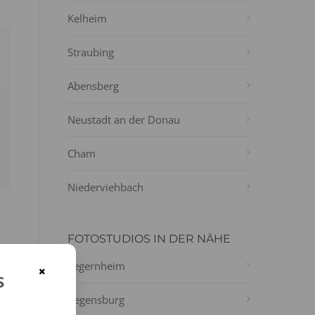
Kelheim
Straubing
Abensberg
Neustadt an der Donau
Cham
Niederviehbach
FOTOSTUDIOS IN DER NÄHE
Tegernheim
×
s
Regensburg