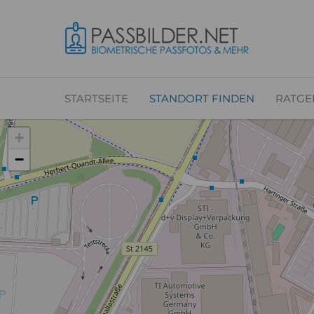
STARTSEITE
STANDORT FINDEN
RATGE
+
−