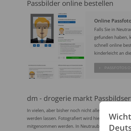
Passbilder online bestellen
Online Passfot
Falls Sie in Neut
gefunden haben, k
schnell online best
kinderleicht an di
PASSFOTOS O
dm - drogerie markt Passbildser
In vielen, aber bisher noch nicht allen dm Drogeri
Wicht
werden lassen. Fotografiert wird hier auf dem Gang
Deut
mitgenommen werden. In Neutraubling steht ein dm