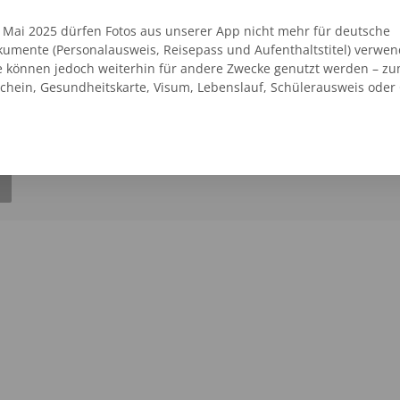
. Mai 2025 dürfen Fotos aus unserer App nicht mehr für deutsche
umente (Personalausweis, Reisepass und Aufenthaltstitel) verwen
vice
e können jedoch weiterhin für andere Zwecke genutzt werden – zu
7
09401 - 5277495
schein, Gesundheitskarte, Visum, Lebenslauf, Schülerausweis oder
ng
6 Passfotos 6,95 €
SEHEN
AUF DER KARTE ANZEIGEN