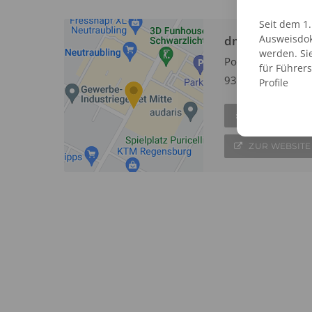
Seit dem 1
Ausweisdok
dm Passbildser
werden. Si
Pommernstraße 1
für Führer
93073 Neutraubli
Profile
EINTRAG AN
ZUR WEBSITE