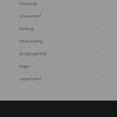
Straubing
Schwandorf
Barbing
Neutraubling
Burglengenfeld
Regen
Lappersdorf