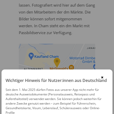
lassen. Fotografiert wird hier auf dem Gang
von den Mitarbeitern der dm Märkte. Die
Bilder können sofort mitgenommen
werden. In Cham steht ein dm Markt mit
Passbildservice zur Verfügung.
×
Wichtiger Hinweis für Nutzer:innen aus Deutschland
dm Passbildservice
Seit dem 1. Mai 2025 dürfen Fotos aus unserer App nicht mehr für
deutsche Ausweisdokumente (Personalausweis, Reisepass und
Aufenthaltstitel) verwendet werden. Sie können jedoch weiterhin für
Werner-von-Siemens-Straße 40
andere Zwecke genutzt werden – zum Beispiel für Führerschein,
93413 Cham
Gesundheitskarte, Visum, Lebenslauf, Schülerausweis oder Online-
Profile