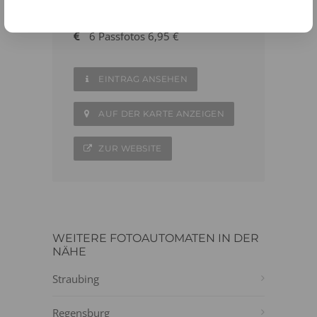
09971 - 7610867
6 Passfotos 6,95 €
EINTRAG ANSEHEN
AUF DER KARTE ANZEIGEN
ZUR WEBSITE
WEITERE FOTOAUTOMATEN IN DER
NÄHE
Straubing
Regensburg