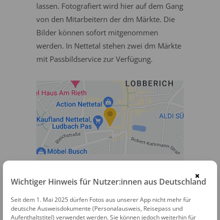
lassen. Fotografiert wird hier auf dem Gang
von den Mitarbeitern der dm Märkte. Die
Bilder können sofort mitgenommen
werden. In Nettetal stehen zwei dm Märkte
mit Passbildservice zur Verfügung.
dm Passbildservice
×
Wichtiger Hinweis für Nutzer:innen aus Deutschland
Johannes-Cleven-Straße 4
Seit dem 1. Mai 2025 dürfen Fotos aus unserer App nicht mehr für
41334 Nettetal
deutsche Ausweisdokumente (Personalausweis, Reisepass und
Aufenthaltstitel) verwendet werden. Sie können jedoch weiterhin für