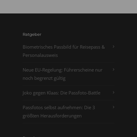
Ratgeber
Biometrisches Passbild für Reisepass &
Personalausweis
Neue EU-Regelung: Führerscheine nur
noch begrenzt gültig
Joko gegen Klaas: Die Passfoto-Battle
Passfotos selbst aufnehmen: Die 3
größten Herausforderungen