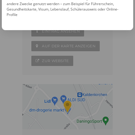
andere Zwecke genutzt werden – zum Beispiel für Führerschein,
02153 - 1219943
Gesundheitskarte, Visum, Lebenslauf, Schülerausweis oder Online-
6 Passfotos 6,95 €
Profile
EINTRAG ANSEHEN
AUF DER KARTE ANZEIGEN
ZUR WEBSITE