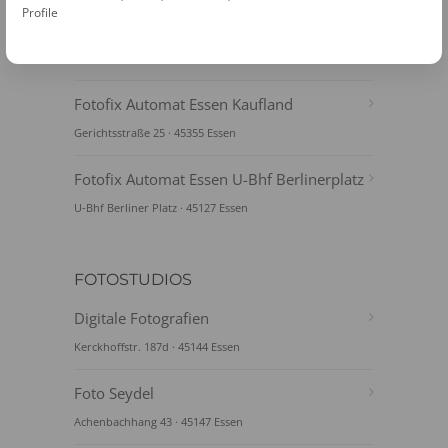
Profile
Fotofix Automat Essen Schederhofstraße
Schederhofstraße 45 · 45145 Essen
Fotofix Automat Essen Kaufland
Gerichtsstraße 25 · 45355 Essen
Fotofix Automat Essen U-Bhf Berlinerplatz
U-Bhf Berliner Platz · 45127 Essen
FOTOSTUDIOS
Digitale Fotografien
Kerckhoffstr. 187d · 45144 Essen
Foto Seydel
Achenbachhang 43 · 45147 Essen