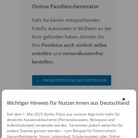
Online Passfoto-Generator
Falls Sie keinen entsprechenden
Fotofix Automaten in Mülheim an der
Ruhr gefunden haben, können Sie
Ihre
Passfotos auch einfach selbst
erstellen
und
versandkostenfrei
bestellen
.
PASSFOTOS ONLINE ERSTELLEN
×
Wichtiger Hinweis für Nutzer:innen aus Deutschland
Seit dem 1. Mai 2025 dürfen Fotos aus unserer App nicht mehr für
deutsche Ausweisdokumente (Personalausweis, Reisepass und
Aufenthaltstitel) verwendet werden. Sie können jedoch weiterhin für
andere Zwecke genutzt werden – zum Beispiel für Führerschein,
FOTOAUTOMATEN
Gesundheitskarte, Visum, Lebenslauf, Schülerausweis oder Online-