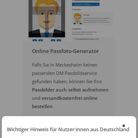
Online Passfoto-Generator
Falls Sie in Meckesheim keinen
passenden DM Passbildservice
gefunden haben, können Sie Ihre
Passbilder auch selbst aufnehmen
und
versandkostenfrei online
bestellen
.
×
PASSFOTOS ONLINE ERSTELLEN
Wichtiger Hinweis für Nutzer:innen aus Deutschland