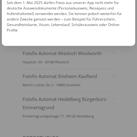
Seit dem 1. Mai 2025 dürfen Fotos aus unserer App nicht mehr für
deutsche Ausweisdokumente (Personalausweis, Reisepass und
Aufenthaltstitel) verwendet werden. Sie können jedoch weiterhin für
andere Zwecke genutzt werden – zum Beispiel für Führerschein,
Gesundheitskarte, Visum, Lebenslauf, Schülerausweis oder Online-
Profile
FOTOAUTOMATEN
Fotofix Automat Wiesloch Woolworth
Hauptstr. 65 · 69168 Wiesloch
Fotofix Automat Sinsheim Kaufland
Martin Luther Str.2 · 74889 Sinsheim
Fotofix Automat Heidelberg Bürgerbüro
Emmertsgrund
Emmertsgrundpassage 17 · 69126 Heidelberg