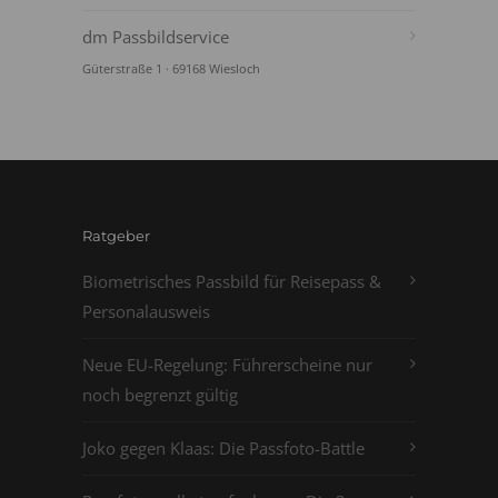
dm Passbildservice
Güterstraße 1 · 69168 Wiesloch
Ratgeber
Biometrisches Passbild für Reisepass &
Personalausweis
Neue EU-Regelung: Führerscheine nur
noch begrenzt gültig
Joko gegen Klaas: Die Passfoto-Battle