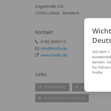
Ziegelstraße 232
23556 Lübeck - Buntekuh
Wicht
Kontakt
Deut
0180 2000115
info@fotofix.de
Seit dem 1
www.fotofix.de
Ausweisdok
werden. Si
für Führer
Profile
Links
ZUR WEBSITE
AUF DER KARTE A
ZURÜCK ZUR ÜBERSICHT