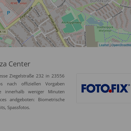
Leaflet
|
OpenStreetM
za Center
esse Ziegelstraße 232 in 23556
 nach offiziellen Vorgaben
se innerhalb weniger Minuten
ices andgeboten: Biometrische
ts, Spassfotos.