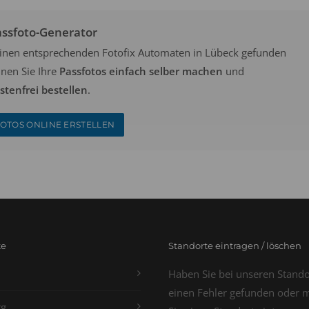
assfoto-Generator
keinen entsprechenden Fotofix Automaten in Lübeck gefunden
nen Sie Ihre
Passfotos einfach selber machen
und
tenfrei bestellen
.
OTOS ONLINE ERSTELLEN
te
Standorte eintragen / löschen
Haben Sie bei unseren Stand
einen Fehler gefunden oder 
g