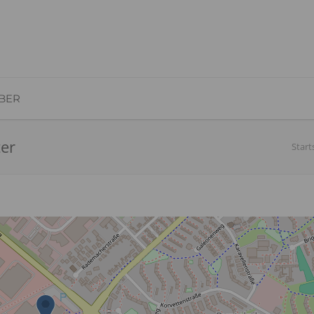
BER
ter
Start