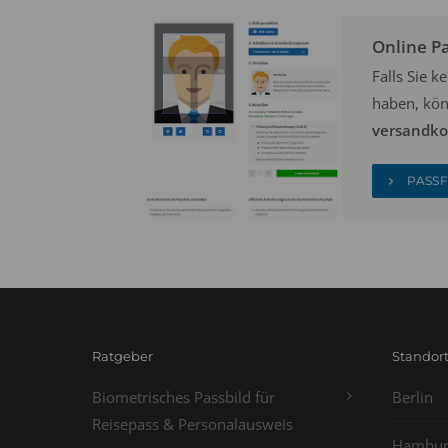
Online P
Falls Sie 
haben, kön
versandkos
PASSF
Ratgeber
Standor
Biometrisches Passbild für
Berlin
Reisepass & Personalausweis
Hambur