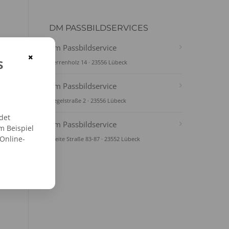
DM PASSBILDSERVICES
dm Passbildservice
×
s
Herrenholz 14 · 23556 Lübeck
dm Passbildservice
Ziegelstraße 2 · 23556 Lübeck
det
dm Passbildservice
m Beispiel
 Online-
Breite Straße 83-87 · 23552 Lübeck