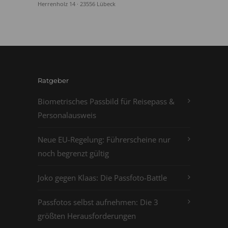
Herrenholz 14 · 23556 Lübeck
Ratgeber
Biometrisches Passbild für Reisepass &
Personalausweis
Neue EU-Regelung: Führerscheine nur
noch begrenzt gültig
Joko gegen Klaas: Die Passfoto-Battle
Passfotos selbst aufnehmen: Die 3
größten Herausforderungen