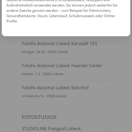
Aufenthaltstitel) verwendet werden. Sie können jedoch weiterhin für
andere Zwecke genutzt werden – zum Beispiel für Führerschein,
Gesundheitskarte, Visum, Lebenslauf, Schülerausweis oder Online-
Profile
FOTOAUTOMATEN
Fotofix Automat Lübeck Karstadt 165
Königstr. 54-56 · 23552 Lübeck
Fotofix Automat Lübeck Haerder Center
Sandstr. 1-5 · 23552 Lübeck
Fotofix Automat Lübeck Bahnhof
Am Bahnhof 6 · 23558 Lübeck
FOTOSTUDIOS
STUDIOLINE Fotograf Lübeck