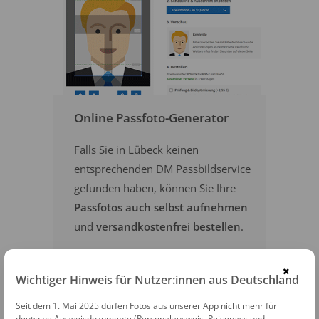
Online Passfoto-Generator
Falls Sie in Lübeck keinen
entsprechenden DM Passbildservice
gefunden haben, können Sie Ihre
Passfotos auch selbst aufnehmen
und
versandkostenfrei bestellen
.
×
PASSFOTOS ONLINE ERSTELLEN
Wichtiger Hinweis für Nutzer:innen aus Deutschland
Seit dem 1. Mai 2025 dürfen Fotos aus unserer App nicht mehr für
deutsche Ausweisdokumente (Personalausweis, Reisepass und