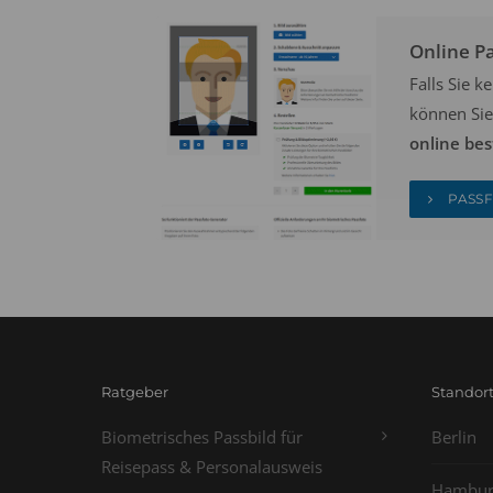
Online P
Falls Sie 
können Sie
online bes
PASSF
Ratgeber
Standor
Biometrisches Passbild für
Berlin
Reisepass & Personalausweis
Hambur