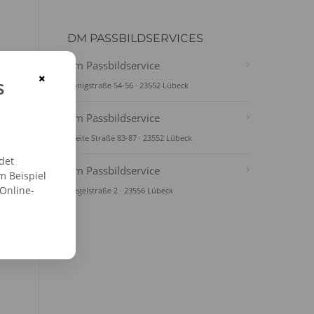
DM PASSBILDSERVICES
dm Passbildservice
×
s
Königstraße 54-56 · 23552 Lübeck
dm Passbildservice
Breite Straße 83-87 · 23552 Lübeck
det
dm Passbildservice
m Beispiel
 Online-
Ziegelstraße 2 · 23556 Lübeck