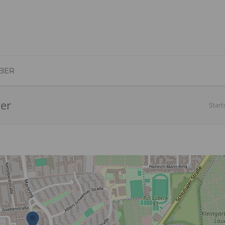
BER
ter
Start