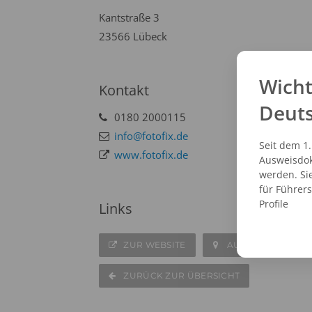
Kantstraße 3
23566 Lübeck
Wicht
Kontakt
Deut
0180 2000115
info@fotofix.de
Seit dem 1
www.fotofix.de
Ausweisdok
werden. Si
für Führer
Profile
Links
ZUR WEBSITE
AUF DER KARTE A
ZURÜCK ZUR ÜBERSICHT