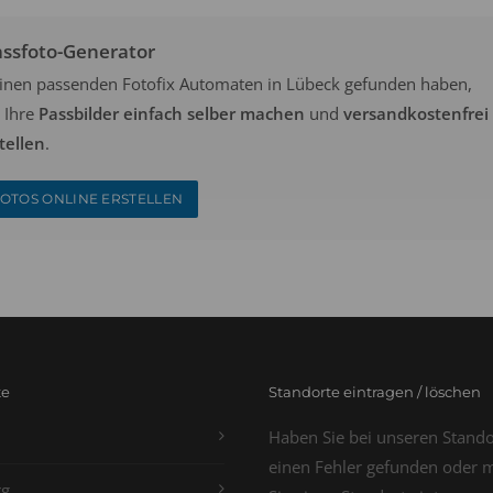
assfoto-Generator
keinen passenden Fotofix Automaten in Lübeck gefunden haben,
 Ihre
Passbilder einfach selber machen
und
versandkostenfrei
tellen
.
OTOS ONLINE ERSTELLEN
te
Standorte eintragen / löschen
Haben Sie bei unseren Stand
einen Fehler gefunden oder 
g