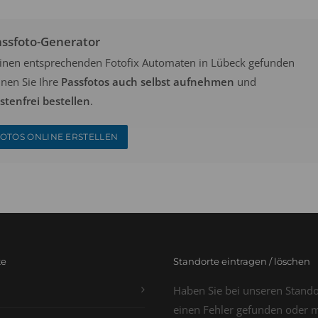
assfoto-Generator
keinen entsprechenden Fotofix Automaten in Lübeck gefunden
nen Sie Ihre
Passfotos auch selbst aufnehmen
und
tenfrei bestellen
.
OTOS ONLINE ERSTELLEN
te
Standorte eintragen / löschen
Haben Sie bei unseren Stand
einen Fehler gefunden oder 