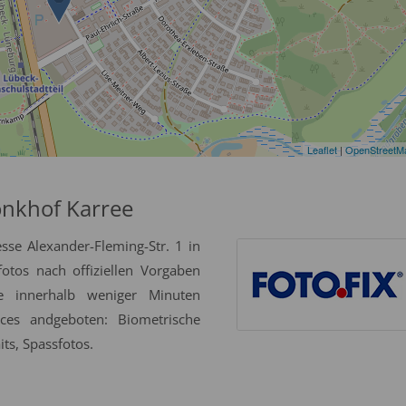
Leaflet
|
OpenStreetM
onkhof Karree
sse Alexander-Fleming-Str. 1 in
otos nach offiziellen Vorgaben
se innerhalb weniger Minuten
ices andgeboten: Biometrische
ts, Spassfotos.