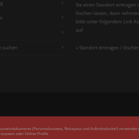
g
Sie einen Standort eintragen 
löschen lassen, dann nehmen
n
bitte unter folgendem Link K
auf:
t suchen
» Standort eintragen / lösche
Ausweisdokumente (Personalausweis, Reisepass und Aufenthaltstitel) verwendet
rausweis oder Online-Profile