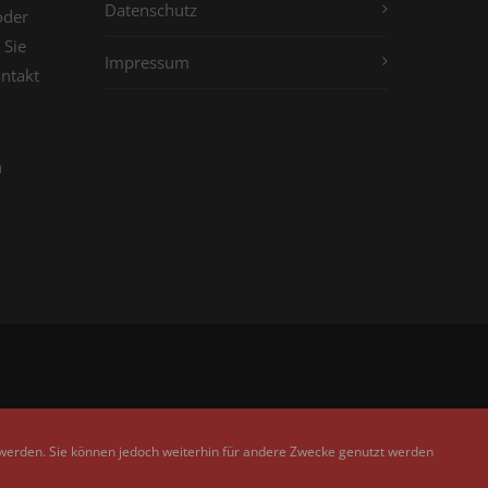
Datenschutz
oder
 Sie
Impressum
ontakt
n
 werden. Sie können jedoch weiterhin für andere Zwecke genutzt werden