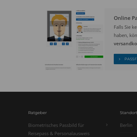
Online P
Falls Sie 
haben, kön
versandkos
PASSF
Ratgeber
Standor
Biometrisches Passbild für
Berlin
Reisepass & Personalausweis