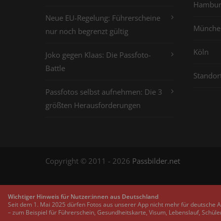
Hambur
Neue EU-Regelung: Führerscheine
Münche
nur noch begrenzt gültig
Köln
Joko gegen Klaas: Die Passfoto-
Battle
Standor
Passfotos selbst aufnehmen: Die 3
größten Herausforderungen
Copyright © 2011 - 2026
Passbilder.net
Wichtiger Hinweis für Nutzer:innen aus Deutschland
Seit dem 1. Mai 2025 dürfen Fotos aus unserer App nicht mehr für deutsche 
– zum Beispiel für Führerschein, Gesundheitskarte, Visum, Lebenslauf, Schüle