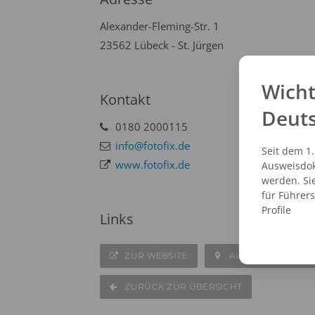
Alexander-Fleming-Str. 1
23562 Lübeck - St. Jürgen
Wicht
Kontakt
Deut
0180 2000115
info@fotofix.de
Seit dem 1
www.fotofix.de
Ausweisdok
werden. Si
für Führer
Profile
Links
ZUR WEBSITE
AUF DER KARTE A
ZURÜCK ZUR ÜBERSICHT