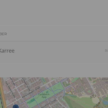
BER
Karree
St