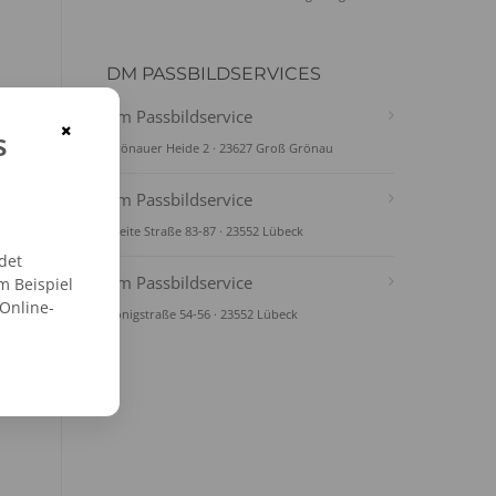
DM PASSBILDSERVICES
dm Passbildservice
×
s
Grönauer Heide 2 · 23627 Groß Grönau
dm Passbildservice
Breite Straße 83-87 · 23552 Lübeck
det
dm Passbildservice
m Beispiel
 Online-
Königstraße 54-56 · 23552 Lübeck