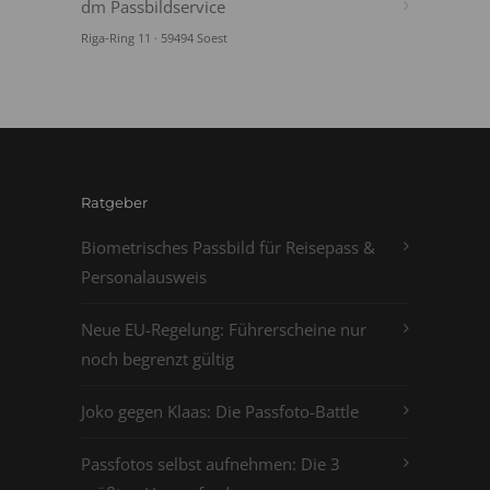
dm Passbildservice
Riga-Ring 11 · 59494 Soest
Ratgeber
Biometrisches Passbild für Reisepass &
Personalausweis
Neue EU-Regelung: Führerscheine nur
noch begrenzt gültig
Joko gegen Klaas: Die Passfoto-Battle
Passfotos selbst aufnehmen: Die 3