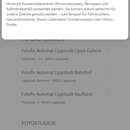
deutsche Ausweisdokumente (Personalausweis, Reisepass und
Aufenthaltstitel) verwendet werden. Sie können jedoch weiterhin für
andere Zwecke genutzt werden – zum Beispiel für Führerschein,
Gesundheitskarte, Visum, Lebenslauf, Schülerausweis oder Online-
Profile
FOTOAUTOMATEN
Fotofix Automat Lippstadt Lippe Galerie
Kahlenstr. 2-4 · 59555 Lippstadt
Fotofix Automat Lippstadt Bahnhof
Lippstadt Bahnhof · 59555 Lippstadt
Fotofix Automat Lippstadt Kaufland
Planckstr. 1 · 59557 Lippstadt
FOTOSTUDIOS