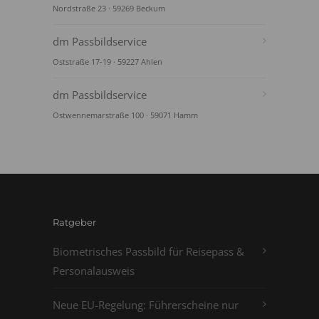
Nordstraße 23 · 59269 Beckum
dm Passbildservice
Oststraße 17-19 · 59227 Ahlen
dm Passbildservice
Ostwennemarstraße 100 · 59071 Hamm
Ratgeber
Biometrisches Passbild für Reisepass &
Personalausweis
Neue EU-Regelung: Führerscheine nur