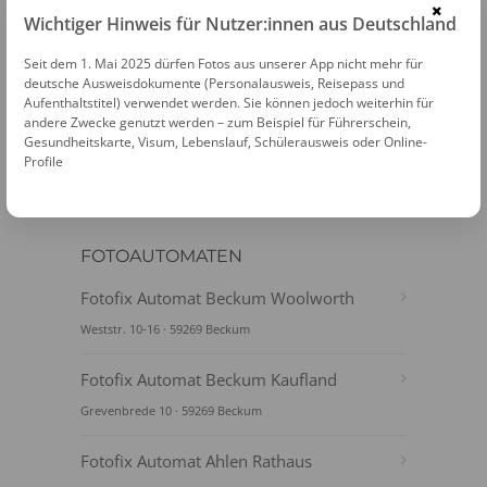
×
Wichtiger Hinweis für Nutzer:innen aus Deutschland
Seit dem 1. Mai 2025 dürfen Fotos aus unserer App nicht mehr für
PASSFOTOS ONLINE ERSTELLEN
deutsche Ausweisdokumente (Personalausweis, Reisepass und
Aufenthaltstitel) verwendet werden. Sie können jedoch weiterhin für
andere Zwecke genutzt werden – zum Beispiel für Führerschein,
Gesundheitskarte, Visum, Lebenslauf, Schülerausweis oder Online-
Profile
FOTOAUTOMATEN
Fotofix Automat Beckum Woolworth
Weststr. 10-16 · 59269 Beckum
Fotofix Automat Beckum Kaufland
Grevenbrede 10 · 59269 Beckum
Fotofix Automat Ahlen Rathaus