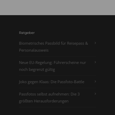
Ratgeber
Biometrisches Passbild für Reisepass &
Personalausweis
Neue EU-Regelung: Führerscheine nur
noch begrenzt gültig
Joko gegen Klaas: Die Passfoto-Battle
Passfotos selbst aufnehmen: Die 3
größten Herausforderungen