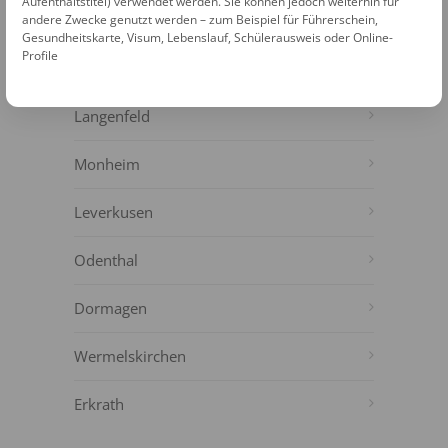
Aufenthaltstitel) verwendet werden. Sie können jedoch weiterhin für
WEITERE FOTOAUTOMATEN IN DER
andere Zwecke genutzt werden – zum Beispiel für Führerschein,
NÄHE
Gesundheitskarte, Visum, Lebenslauf, Schülerausweis oder Online-
Profile
Solingen
Langenfeld
Monheim
Leverkusen
Odenthal
Dormagen
Wermelskirchen
Erkrath