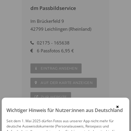
dm Passbildservice
Im Brückerfeld 9
42799 Leichlingen (Rheinland)
02175 - 165638
6 Passfotos 6,95 €
EINTRAG ANSEHEN
AUF DER KARTE ANZEIGEN
ZUR WEBSITE
×
Wichtiger Hinweis für Nutzer:innen aus Deutschland
Seit dem 1. Mai 2025 dürfen Fotos aus unserer App nicht mehr für
deutsche Ausweisdokumente (Personalausweis, Reisepass und