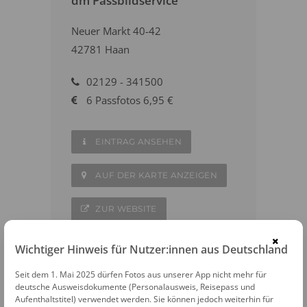
dm Passbildservice
Neuer Markt 40-42
42781 Haan
02129 - 341500
6 Passfotos 6,95 €
EINTRAG ANSEHEN
AUF DER KARTE ANZEIGEN
ZUR WEBSITE
×
Wichtiger Hinweis für Nutzer:innen aus Deutschland
Seit dem 1. Mai 2025 dürfen Fotos aus unserer App nicht mehr für
deutsche Ausweisdokumente (Personalausweis, Reisepass und
WEITERE FOTOAUTOMATEN IN DER
Aufenthaltstitel) verwendet werden. Sie können jedoch weiterhin für