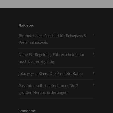
Ratgeber
Biometrisches Passbild für Reisepass &
Personalausweis
Neue EU-Regelung: Führerscheine nur
noch begrenzt gültig
Joko gegen Klaas: Die Passfoto-Battle
Passfotos selbst aufnehmen: Die 3
größten Herausforderungen
Standorte