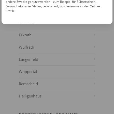
NÄHE
andere Zwecke genutzt werden – zum Beispiel für Führerschein,
Gesundheitskarte, Visum, Lebenslauf, Schülerausweis oder Online-
Solingen
Profile
Mettmann
Erkrath
Wülfrath
Langenfeld
Wuppertal
Remscheid
Heiligenhaus