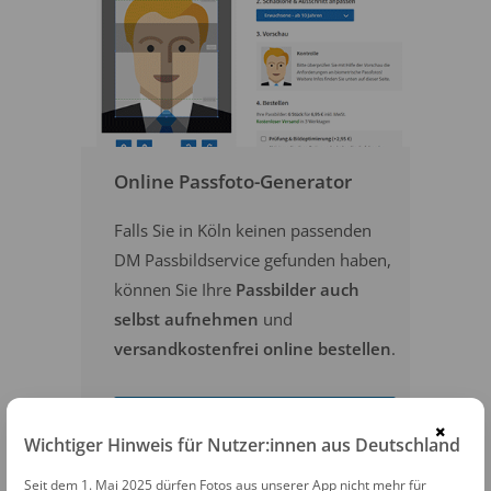
Online Passfoto-Generator
Falls Sie in Köln keinen passenden
DM Passbildservice gefunden haben,
können Sie Ihre
Passbilder auch
selbst aufnehmen
und
versandkostenfrei online bestellen
.
PASSFOTOS ONLINE ERSTELLEN
×
Wichtiger Hinweis für Nutzer:innen aus Deutschland
Seit dem 1. Mai 2025 dürfen Fotos aus unserer App nicht mehr für