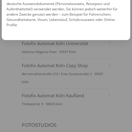
deutsche Ausweisdokumente (Personalausweis, Reisepass und
Aufenthaltstitel) verwendet werden. Sie können jedoch weiterhin für
andere Zwecke genutzt werden – zum Beispiel für Führerschein,
Gesundheitskarte, Visum, Lebenslauf, Schülerausweis oder Online-
Profile
FOTOAUTOMATEN
Fotofix Automat Köln Universität
Albertus-Magnus-Platz · 50937 Köln
Fotofix Automat Köln Copy Shop
Berrenratherstraße 210 / Ecke Gustavstraße 2 · 50937
Köln
Fotofix Automat Köln Kaufland
Thebaeerstr 9 · 50823 Köln
FOTOSTUDIOS