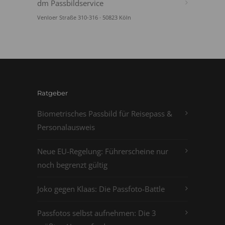
dm Passbildservice
Venloer Straße 310-316 · 50823 Köln
Ratgeber
Biometrisches Passbild für Reisepass &
Personalausweis
Neue EU-Regelung: Führerscheine nur
noch begrenzt gültig
Joko gegen Klaas: Die Passfoto-Battle
Passfotos selbst aufnehmen: Die 3