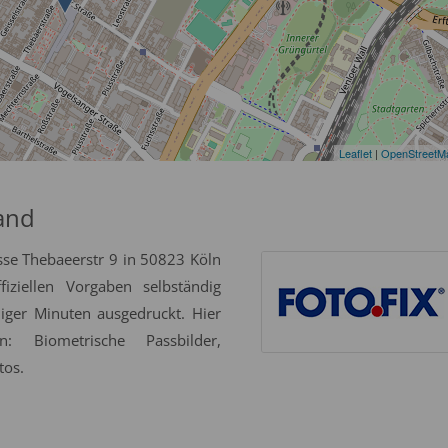
Leaflet
|
OpenStreetM
and
sse Thebaeerstr 9 in 50823 Köln
iziellen Vorgaben selbständig
niger Minuten ausgedruckt. Hier
: Biometrische Passbilder,
tos.