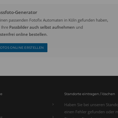
assfoto-Generator
keinen passenden Fotofix Automaten in Köln gefunden haben,
 Ihre
Passbilder auch selbst aufnehmen
und
tenfrei online bestellen
.
OTOS ONLINE ERSTELLEN
te
Standorte eintragen / löschen
Haben Sie bei unseren Stand
einen Fehler gefunden oder 
g