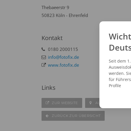
Thebaeerstr 9
50823 Köln - Ehrenfeld
Wicht
Kontakt
Deut
0180 2000115
info@fotofix.de
Seit dem 1
www.fotofix.de
Ausweisdok
werden. Si
für Führer
Profile
Links
ZUR WEBSITE
AUF DER KARTE A
ZURÜCK ZUR ÜBERSICHT