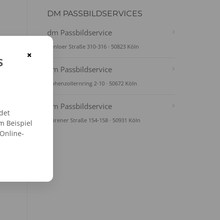
DM PASSBILDSERVICES
dm Passbildservice
Venloer Straße 310-316 · 50823 Köln
×
s
dm Passbildservice
Hohenzollernring 2-10 · 50672 Köln
dm Passbildservice
det
Dürener Straße 154-158 · 50931 Köln
m Beispiel
 Online-