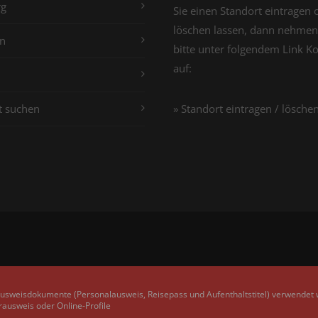
g
Sie einen Standort eintragen 
löschen lassen, dann nehmen
n
bitte unter folgendem Link K
auf:
t suchen
» Standort eintragen / lösche
Ausweisdokumente (Personalausweis, Reisepass und Aufenthaltstitel) verwendet
rausweis oder Online-Profile