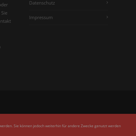
Datenschutz
oder
 Sie
Impressum
ontakt
n
 werden. Sie können jedoch weiterhin für andere Zwecke genutzt werden