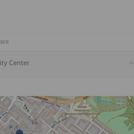
BER
ity Center
St