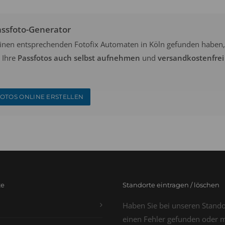
assfoto-Generator
keinen entsprechenden Fotofix Automaten in Köln gefunden haben,
 Ihre
Passfotos auch selbst aufnehmen
und
versandkostenfrei
OTOS ONLINE ERSTELLEN
te
Standorte eintragen / löschen
Haben Sie bei unseren Stand
einen Fehler gefunden oder 