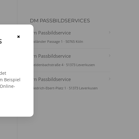
DM PASSBILDSERVICES
dm Passbildservice
×
s
Mailänder Passage 1 · 50765 Köln
dm Passbildservice
Breidenbachstraße 4 · 51373 Leverkusen
det
dm Passbildservice
m Beispiel
 Online-
Friedrich-Ebert-Platz 1 · 51373 Leverkusen