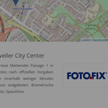
Leaflet
|
OpenStreetM
eiler City Center
resse Mailaender Passage 1 in
tos nach offiziellen Vorgaben
se innerhalb weniger Minuten
ices andgeboten: Biometrische
ts, Spassfotos.