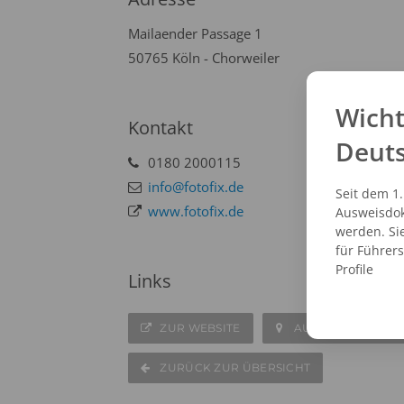
Mailaender Passage 1
50765 Köln - Chorweiler
Wicht
Kontakt
Deut
0180 2000115
info@fotofix.de
Seit dem 1
www.fotofix.de
Ausweisdok
werden. Si
für Führer
Profile
Links
ZUR WEBSITE
AUF DER KARTE A
ZURÜCK ZUR ÜBERSICHT