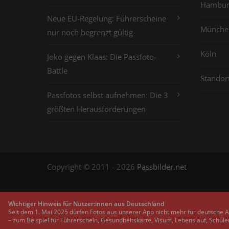
Hambur
Neue EU-Regelung: Führerscheine
Münche
nur noch begrenzt gültig
Köln
Joko gegen Klaas: Die Passfoto-
Battle
Standor
Passfotos selbst aufnehmen: Die 3
größten Herausforderungen
Copyright © 2011 - 2026
Passbilder.net
Wichtiger Hinweis für Nutzer:innen aus Deutschland
Seit dem 1. Mai 2025 dürfen Fotos aus unserer App nicht mehr für deutsche 
– zum Beispiel für Führerschein, Gesundheitskarte, Visum, Lebenslauf, Schüle