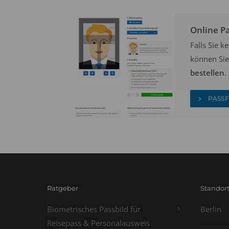
Online P
Falls Sie 
können Sie
bestellen
.
PASSF
Ratgeber
Standor
Biometrisches Passbild für
Berlin
Reisepass & Personalausweis