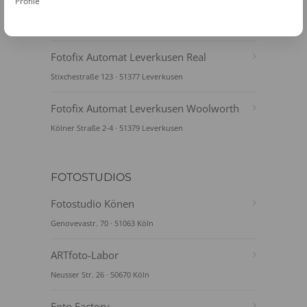
Profile
Fotofix Automat Leverkusen Kaufhof
Wiesdorfer Platz 82 · 51373 Leverkusen
Fotofix Automat Leverkusen Real
Stixchestraße 123 · 51377 Leverkusen
Fotofix Automat Leverkusen Woolworth
Kölner Straße 2-4 · 51379 Leverkusen
FOTOSTUDIOS
Fotostudio Könen
Genovevastr. 70 · 51063 Köln
ARTfoto-Labor
Neusser Str. 26 · 50670 Köln
Foto Factory