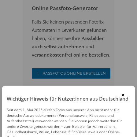
Online Passfoto-Generator
Falls Sie keinen passenden Fotofix
Automaten in Leverkusen gefunden
haben, können Sie Ihre
Passbilder
auch selbst aufnehmen
und
versandkostenfrei online bestellen
.
PASSFOTOS ONLINE ERSTELLEN
×
Wichtiger Hinweis für Nutzer:innen aus Deutschland
Seit dem 1. Mai 2025 dürfen Fotos aus unserer App nicht mehr für
deutsche Ausweisdokumente (Personalausweis, Reisepass und
Aufenthaltstitel) verwendet werden. Sie können jedoch weiterhin für
andere Zwecke genutzt werden – zum Beispiel für Führerschein,
FOTOAUTOMATEN
Gesundheitskarte, Visum, Lebenslauf, Schülerausweis oder Online-