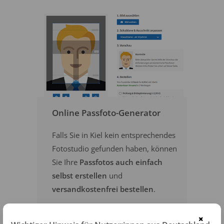
Online Passfoto-Generator
Falls Sie in Kiel kein entsprechendes
Fotostudio gefunden haben, können
Sie Ihre
Passfotos auch einfach
selbst erstellen
und
versandkostenfrei bestellen
.
×
PASSFOTOS ONLINE ERSTELLEN