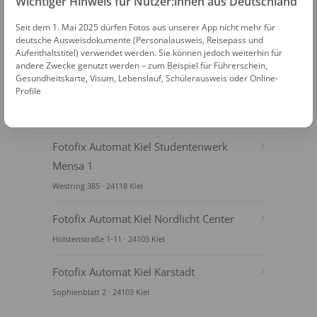
Wichtiger Hinweis für Nutzer:innen aus Deutschland
Seit dem 1. Mai 2025 dürfen Fotos aus unserer App nicht mehr für
deutsche Ausweisdokumente (Personalausweis, Reisepass und
Aufenthaltstitel) verwendet werden. Sie können jedoch weiterhin für
andere Zwecke genutzt werden – zum Beispiel für Führerschein,
Gesundheitskarte, Visum, Lebenslauf, Schülerausweis oder Online-
Profile
FOTOAUTOMATEN
Fotofix Automat Kiel Studentenwerk
Mensa 1
Westring 385 · 24118 Kiel
Fotofix Automat Kiel Nordlicht Center
Holstenstraße 1-11 · 24103 Kiel
Fotofix Automat Kiel Karstadt
Sophienblatt 2 · 24103 Kiel