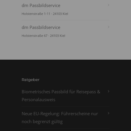
dm Passbildservice
Holstenstraße 1-11 · 24103 Kiel
dm Passbildservice
Holstenstraße 67 · 24103 Kiel
Ratgeber
Biometrisches Passbild für Reisepass &
Personalausweis
Neue EU-Regelung: Führerscheine nur
noch begrenzt gültig