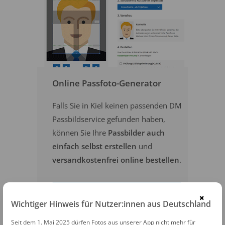
Online Passfoto-Generator
Falls Sie in Kiel keinen passenden DM
Passbildservice gefunden haben,
können Sie Ihre
Passbilder auch
einfach selbst erstellen
und
versandkostenfrei online bestellen
.
PASSFOTOS ONLINE ERSTELLEN
×
Wichtiger Hinweis für Nutzer:innen aus Deutschland
Seit dem 1. Mai 2025 dürfen Fotos aus unserer App nicht mehr für