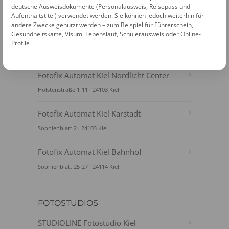
deutsche Ausweisdokumente (Personalausweis, Reisepass und
Aufenthaltstitel) verwendet werden. Sie können jedoch weiterhin für
andere Zwecke genutzt werden – zum Beispiel für Führerschein,
Gesundheitskarte, Visum, Lebenslauf, Schülerausweis oder Online-
Profile
FOTOAUTOMATEN
Fotofix Automat Kiel Nordlicht Center
Holstenstraße 1-11 · 24103 Kiel
Fotofix Automat Kiel Karstadt
Sophienblatt 2 · 24103 Kiel
Fotofix Automat Kiel Bahnhof
Sophienblatt 25-27 · 24114 Kiel
FOTOSTUDIOS
STUDIOLINE Fotostudio Kiel