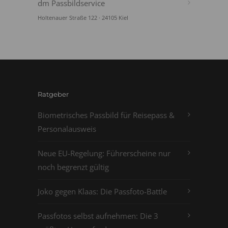
dm Passbildservice
Holtenauer Straße 122 · 24105 Kiel
Ratgeber
Biometrisches Passbild für Reisepass &
Personalausweis
Neue EU-Regelung: Führerscheine nur
noch begrenzt gültig
Joko gegen Klaas: Die Passfoto-Battle
Passfotos selbst aufnehmen: Die 3