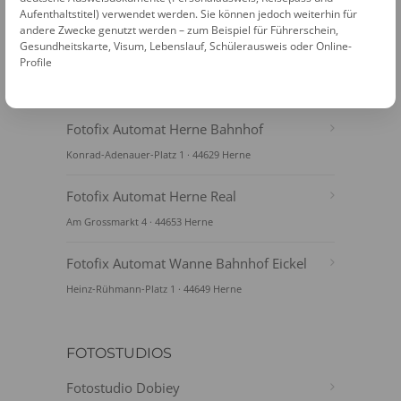
Aufenthaltstitel) verwendet werden. Sie können jedoch weiterhin für
andere Zwecke genutzt werden – zum Beispiel für Führerschein,
Gesundheitskarte, Visum, Lebenslauf, Schülerausweis oder Online-
Profile
FOTOAUTOMATEN
Fotofix Automat Herne Bahnhof
Konrad-Adenauer-Platz 1 · 44629 Herne
Fotofix Automat Herne Real
Am Grossmarkt 4 · 44653 Herne
Fotofix Automat Wanne Bahnhof Eickel
Heinz-Rühmann-Platz 1 · 44649 Herne
FOTOSTUDIOS
Fotostudio Dobiey