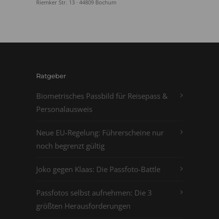
Riemker Str. 13 · 44809 Bochum
Ratgeber
Biometrisches Passbild für Reisepass &
Personalausweis
Neue EU-Regelung: Führerscheine nur
noch begrenzt gültig
Joko gegen Klaas: Die Passfoto-Battle
Passfotos selbst aufnehmen: Die 3
größten Herausforderungen