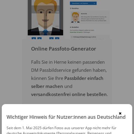
Online Passfoto-Generator
Falls Sie in Herne keinen passenden
DM Passbildservice gefunden haben,
können Sie Ihre
Passbilder einfach
selber machen
und
versandkostenfrei online bestellen
.
×
PASSFOTOS ONLINE ERSTELLEN
Wichtiger Hinweis für Nutzer:innen aus Deutschland
Seit dem 1. Mai 2025 dürfen Fotos aus unserer App nicht mehr für
deutsche Ausweisdokumente (Personalausweis, Reisepass und