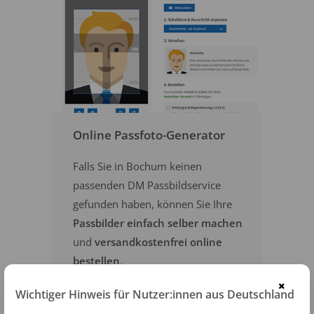
Online Passfoto-Generator
Falls Sie in Bochum keinen
passenden DM Passbildservice
gefunden haben, können Sie Ihre
Passbilder einfach selber machen
und
versandkostenfrei online
bestellen
.
×
Wichtiger Hinweis für Nutzer:innen aus Deutschland
PASSFOTOS ONLINE ERSTELLEN