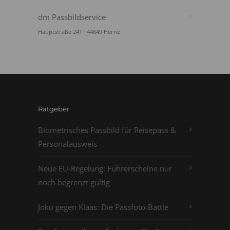
dm Passbildservice
Hauptstraße 241 · 44649 Herne
Ratgeber
Biometrisches Passbild für Reisepass &
Personalausweis
Neue EU-Regelung: Führerscheine nur
noch begrenzt gültig
Joko gegen Klaas: Die Passfoto-Battle