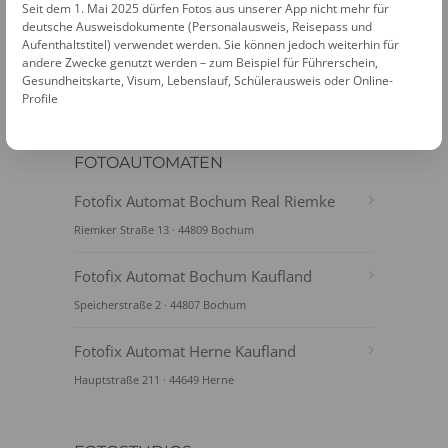
Seit dem 1. Mai 2025 dürfen Fotos aus unserer App nicht mehr für
deutsche Ausweisdokumente (Personalausweis, Reisepass und
Aufenthaltstitel) verwendet werden. Sie können jedoch weiterhin für
andere Zwecke genutzt werden – zum Beispiel für Führerschein,
Gesundheitskarte, Visum, Lebenslauf, Schülerausweis oder Online-
Profile
FOTOAUTOMATEN
Fotofix Automat Bochum Real Riemke
Riemker Straße 13 · 44809 Bochum
Fotofix Automat Bochum Kaufland
Speicherstraße 2 · 44807 Bochum
Fotofix Automat Herne Kaufland
Hauptstraße 211 · 44649 Herne