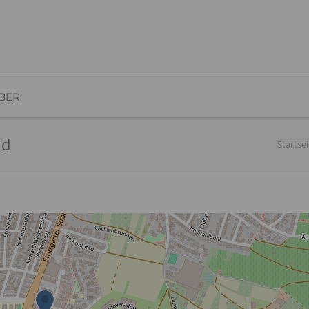
BER
nd
Startsei