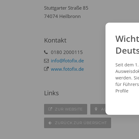
Stuttgarter Straße 85
74074 Heilbronn
Wicht
Kontakt
Deut
0180 2000115
info@fotofix.de
Seit dem 1
www.fotofix.de
Ausweisdok
werden. Si
für Führer
Profile
Links
ZUR WEBSITE
AUF DER KARTE A
ZURÜCK ZUR ÜBERSICHT