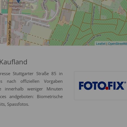
Leaflet
|
OpenStreetM
 Kaufland
esse Stuttgarter Straße 85 in
 nach offiziellen Vorgaben
se innerhalb weniger Minuten
ices andgeboten: Biometrische
ts, Spassfotos.