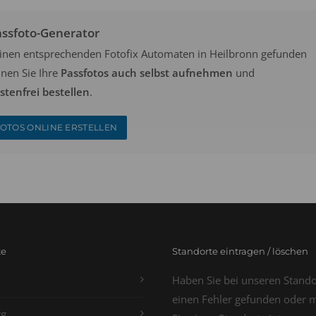
assfoto-Generator
keinen entsprechenden Fotofix Automaten in Heilbronn gefunden
nen Sie Ihre
Passfotos auch selbst aufnehmen
und
tenfrei bestellen
.
OTOS ONLINE ERSTELLEN
te
Standorte eintragen / löschen
Haben Sie bei unseren Stand
einen Fehler gefunden oder 
g