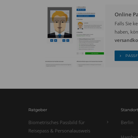
Online P
Falls Sie 
haben, kön
versandkos
PASSF
Ratgeber
Standor
Biometrisches Passbild für
Berlin
Reisepass & Personalausweis
Hambur