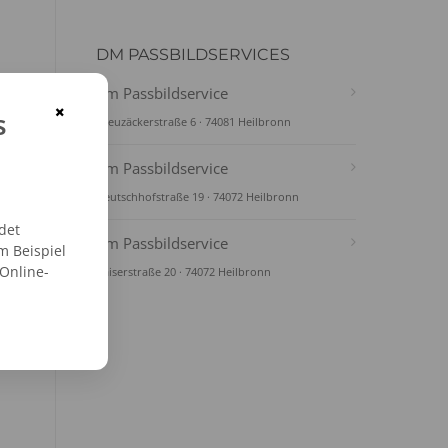
DM PASSBILDSERVICES
dm Passbildservice
×
s
Kreuzäckerstraße 6 · 74081 Heilbronn
dm Passbildservice
Deutschhofstraße 19 · 74072 Heilbronn
det
dm Passbildservice
m Beispiel
 Online-
Kaiserstraße 20 · 74072 Heilbronn