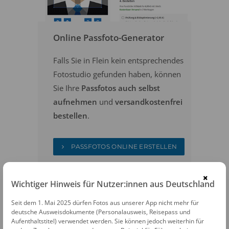
Online Passfoto-Generator
Falls Sie in Flein kein entsprechendes
Fotostudio gefunden haben, können
Sie Ihre
Passfotos auch selbst
aufnehmen
und
versandkostenfrei
bestellen
.
PASSFOTOS ONLINE ERSTELLEN
×
Wichtiger Hinweis für Nutzer:innen aus Deutschland
Seit dem 1. Mai 2025 dürfen Fotos aus unserer App nicht mehr für
deutsche Ausweisdokumente (Personalausweis, Reisepass und
Aufenthaltstitel) verwendet werden. Sie können jedoch weiterhin für