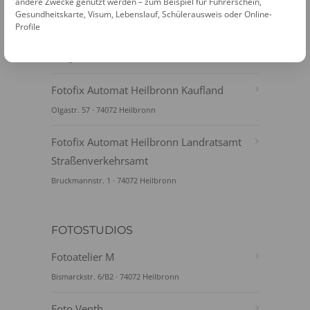
andere Zwecke genutzt werden – zum Beispiel für Führerschein,
FOTOAUTOMATEN
Gesundheitskarte, Visum, Lebenslauf, Schülerausweis oder Online-
Profile
Fotofix Automat Heilbronn Kaufland
Stuttgarter Straße 85 · 74074 Heilbronn
Fotofix Automat Heilbronn Kaufland
Olgastr. 57 · 74072 Heilbronn
Fotofix Automat Heilbronn Landratsamt
Straßenverkehrsamt
Bruckmannstr. 1 · 74072 Heilbronn
FOTOSTUDIOS
Fotoatelier M
Bismarckstr. 6/B2 · 74072 Heilbronn
Foto Venth