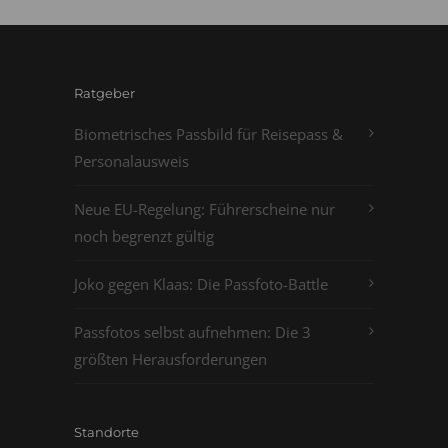
Ratgeber
Biometrisches Passbild für Reisepass &
Personalausweis
Neue EU-Regelung: Führerscheine nur
noch begrenzt gültig
Joko gegen Klaas: Die Passfoto-Battle
Passfotos selbst aufnehmen: Die 3
größten Herausforderungen
Standorte