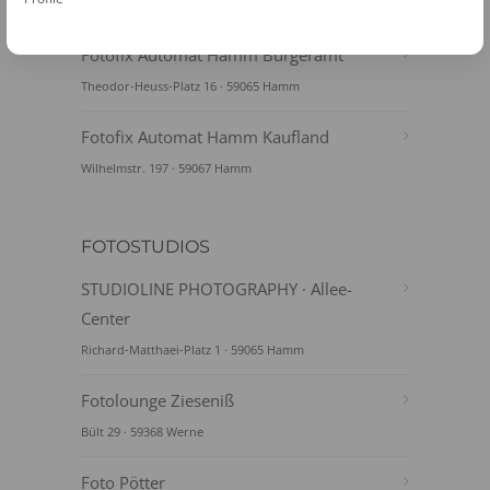
Richard- Matthaei-Str.1 · 59065 Hamm
Fotofix Automat Hamm Bürgeramt
Theodor-Heuss-Platz 16 · 59065 Hamm
Fotofix Automat Hamm Kaufland
Wilhelmstr. 197 · 59067 Hamm
FOTOSTUDIOS
STUDIOLINE PHOTOGRAPHY · Allee-
Center
Richard-Matthaei-Platz 1 · 59065 Hamm
Fotolounge Zieseniß
Bült 29 · 59368 Werne
Foto Pötter