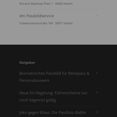
Richard-Matthaei-Platz 1 · 59065 Hamm
dm Passbildservice
Ostwennemarstraße 100 · 59071 Hamm
Ratgeber
Biometrisches Passbild für Reisepass &
Personalausweis
Neue EU-Regelung: Führerscheine nur
noch begrenzt gültig
Joko gegen Klaas: Die Passfoto-Battle