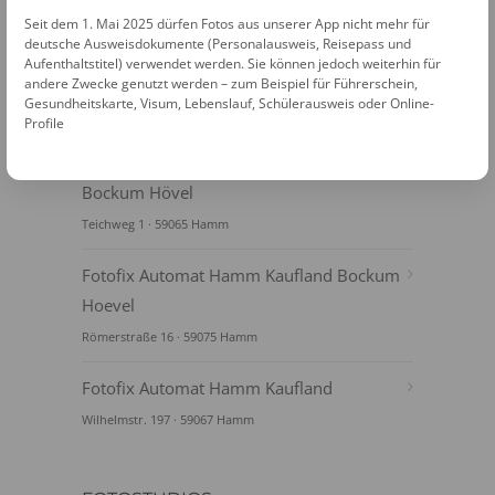
Seit dem 1. Mai 2025 dürfen Fotos aus unserer App nicht mehr für
deutsche Ausweisdokumente (Personalausweis, Reisepass und
Aufenthaltstitel) verwendet werden. Sie können jedoch weiterhin für
andere Zwecke genutzt werden – zum Beispiel für Führerschein,
Gesundheitskarte, Visum, Lebenslauf, Schülerausweis oder Online-
FOTOAUTOMATEN
Profile
Fotofix Automat Hamm Burgeramt
Bockum Hövel
Teichweg 1 · 59065 Hamm
Fotofix Automat Hamm Kaufland Bockum
Hoevel
Römerstraße 16 · 59075 Hamm
Fotofix Automat Hamm Kaufland
Wilhelmstr. 197 · 59067 Hamm