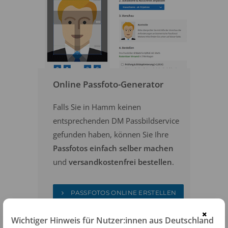
Online Passfoto-Generator
Falls Sie in Hamm keinen
entsprechenden DM Passbildservice
gefunden haben, können Sie Ihre
Passfotos einfach selber machen
und
versandkostenfrei bestellen
.
PASSFOTOS ONLINE ERSTELLEN
×
Wichtiger Hinweis für Nutzer:innen aus Deutschland