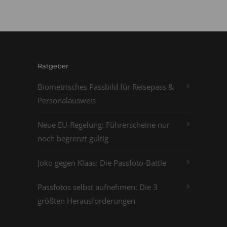
Ratgeber
Biometrisches Passbild für Reisepass &
Personalausweis
Neue EU-Regelung: Führerscheine nur
noch begrenzt gültig
Joko gegen Klaas: Die Passfoto-Battle
Passfotos selbst aufnehmen: Die 3
größten Herausforderungen