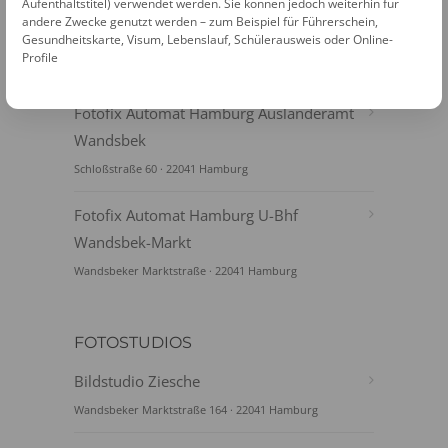
Aufenthaltstitel) verwendet werden. Sie können jedoch weiterhin für
andere Zwecke genutzt werden – zum Beispiel für Führerschein,
Fotofix Automat Hamburg Ekz Horn
Gesundheitskarte, Visum, Lebenslauf, Schülerausweis oder Online-
Profile
Rennbahnstr. 28-38 · 22111 Hamburg
Fotofix Automat Hamburg Ausländeramt
Wandsbek
Schloßstraße 60 · 22041 Hamburg
Fotofix Automat Hamburg U-Bhf
Wandsbek-Markt
Wandsbeker Marktstraße · 22041 Hamburg
FOTOSTUDIOS
Bildstudio Ziesche
Wandsbeker Marktstraße 164 · 22041 Hamburg