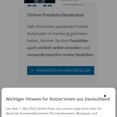
Online Passfoto-Generator
Falls Sie keinen passenden Fotofix
Automaten in Hamburg gefunden
haben, können Sie Ihre
Passbilder
auch einfach selbst erstellen
und
versandkostenfrei online bestellen
.
PASSFOTOS ONLINE ERSTELLEN
×
Wichtiger Hinweis für Nutzer:innen aus Deutschland
Seit dem 1. Mai 2025 dürfen Fotos aus unserer App nicht mehr für
deutsche Ausweisdokumente (Personalausweis, Reisepass und
FOTOAUTOMATEN