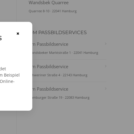
Wandsbek Quarree
Quarree 8-10 · 22041 Hamburg
DM PASSBILDSERVICES
×
s
dm Passbildservice
Wandsbeker Marktstraße 1 · 22041 Hamburg
dm Passbildservice
det
m Beispiel
Schweriner Straße 4 · 22143 Hamburg
 Online-
dm Passbildservice
Hamburger Straße 19 · 22083 Hamburg