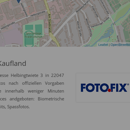
Leaflet
|
OpenStreetM
Kaufland
esse Helbingtwiete 3 in 22047
s nach offiziellen Vorgaben
se innerhalb weniger Minuten
ices andgeboten: Biometrische
ts, Spassfotos.