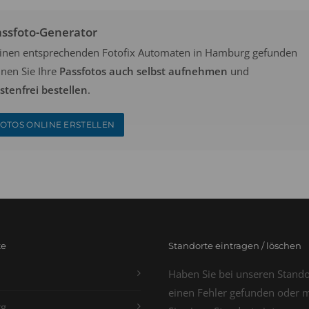
assfoto-Generator
keinen entsprechenden Fotofix Automaten in Hamburg gefunden
nen Sie Ihre
Passfotos auch selbst aufnehmen
und
tenfrei bestellen
.
OTOS ONLINE ERSTELLEN
te
Standorte eintragen / löschen
Haben Sie bei unseren Stand
einen Fehler gefunden oder 
g