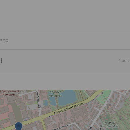
BER
d
Startse