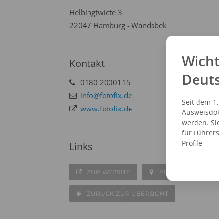
Helbingtwiete 3
22047 Hamburg - Wandsbek
Wicht
Kontakt
Deut
0180 2000115
info@fotofix.de
Seit dem 1
www.fotofix.de
Ausweisdok
werden. Si
für Führer
Profile
Links
ZUR WEBSITE
AUF DER KARTE A
ZURÜCK ZUR ÜBERSICHT