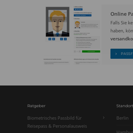
Online P
Falls Sie 
haben, kön
versandkos
PASSF
Ratgeber
Standor
Biometrisches Passbild für
Berlin
Reisepass & Personalausweis
Hambur