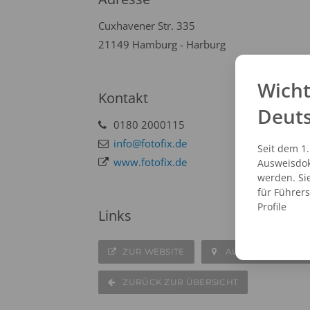
Cuxhavener Str. 335
21149 Hamburg - Harburg
Wicht
Kontakt
Deut
0180 2000115
info@fotofix.de
Seit dem 1
www.fotofix.de
Ausweisdok
werden. Si
für Führer
Profile
Links
ZUR WEBSITE
AUF DER KARTE A
ZURÜCK ZUR ÜBERSICHT