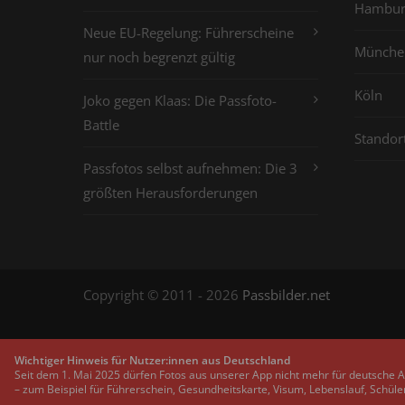
Hambur
Neue EU-Regelung: Führerscheine
Münche
nur noch begrenzt gültig
Köln
Joko gegen Klaas: Die Passfoto-
Battle
Standor
Passfotos selbst aufnehmen: Die 3
größten Herausforderungen
Copyright © 2011 - 2026
Passbilder.net
Wichtiger Hinweis für Nutzer:innen aus Deutschland
Seit dem 1. Mai 2025 dürfen Fotos aus unserer App nicht mehr für deutsche 
– zum Beispiel für Führerschein, Gesundheitskarte, Visum, Lebenslauf, Schüle