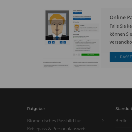
Online P
Falls Sie 
können Sie
versandkos
PASSF
Ratgeber
Standor
Biometrisches Passbild für
Berlin
Reisepass & Personalausweis