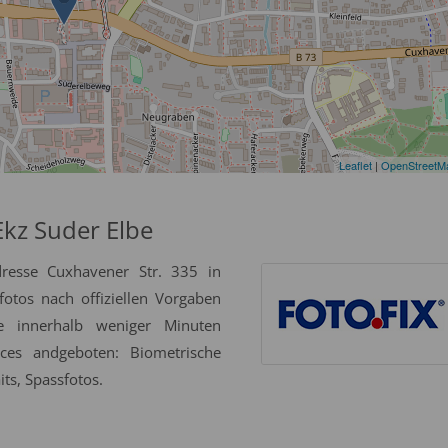
Leaflet
|
OpenStreetM
kz Suder Elbe
dresse Cuxhavener Str. 335 in
tos nach offiziellen Vorgaben
se innerhalb weniger Minuten
ices andgeboten: Biometrische
ts, Spassfotos.