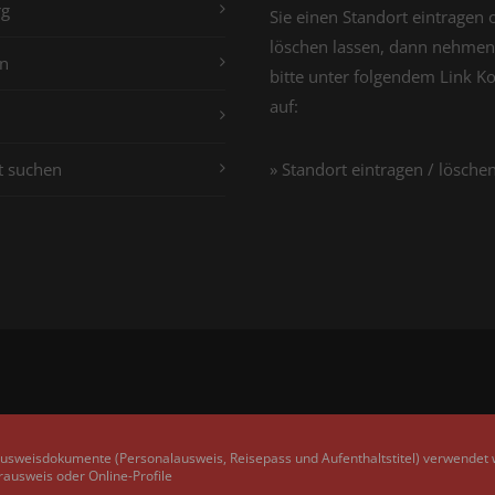
g
Sie einen Standort eintragen 
löschen lassen, dann nehmen
n
bitte unter folgendem Link K
auf:
t suchen
» Standort eintragen / lösche
Ausweisdokumente (Personalausweis, Reisepass und Aufenthaltstitel) verwendet
rausweis oder Online-Profile