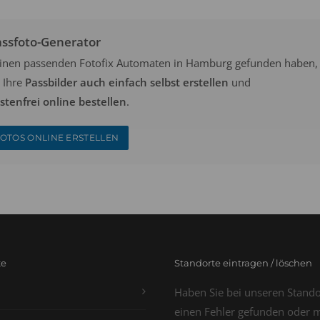
assfoto-Generator
keinen passenden Fotofix Automaten in Hamburg gefunden haben,
 Ihre
Passbilder auch einfach selbst erstellen
und
tenfrei online bestellen
.
OTOS ONLINE ERSTELLEN
te
Standorte eintragen / löschen
Haben Sie bei unseren Stand
einen Fehler gefunden oder 