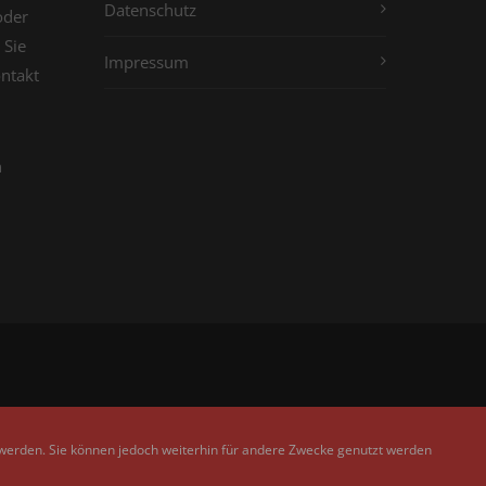
Datenschutz
oder
 Sie
Impressum
ontakt
n
 werden. Sie können jedoch weiterhin für andere Zwecke genutzt werden