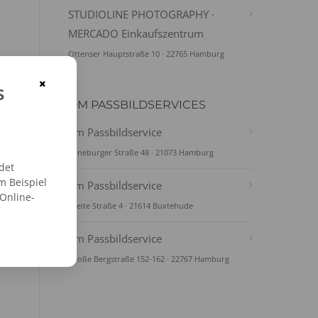
STUDIOLINE PHOTOGRAPHY ·
MERCADO Einkaufszentrum
Ottenser Hauptstraße 10 · 22765 Hamburg
×
s
DM PASSBILDSERVICES
dm Passbildservice
Lüneburger Straße 48 · 21073 Hamburg
det
m Beispiel
dm Passbildservice
 Online-
Breite Straße 4 · 21614 Buxtehude
dm Passbildservice
Große Bergstraße 152-162 · 22767 Hamburg