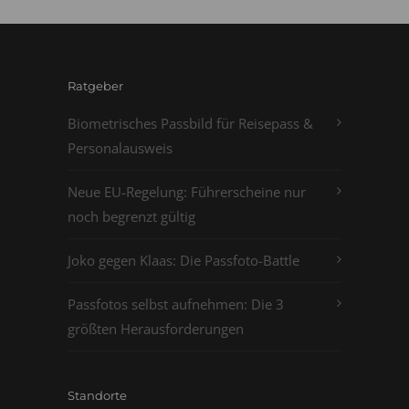
Ratgeber
Biometrisches Passbild für Reisepass &
Personalausweis
Neue EU-Regelung: Führerscheine nur
noch begrenzt gültig
Joko gegen Klaas: Die Passfoto-Battle
Passfotos selbst aufnehmen: Die 3
größten Herausforderungen
Standorte