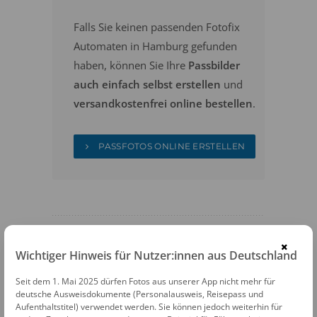
Falls Sie keinen passenden Fotofix
Automaten in Hamburg gefunden
haben, können Sie Ihre
Passbilder
auch einfach selbst erstellen
und
versandkostenfrei online bestellen
.
PASSFOTOS ONLINE ERSTELLEN
×
Wichtiger Hinweis für Nutzer:innen aus Deutschland
FOTOAUTOMATEN
Seit dem 1. Mai 2025 dürfen Fotos aus unserer App nicht mehr für
deutsche Ausweisdokumente (Personalausweis, Reisepass und
Fotofix Automat Hamburg Auslanderamt
Aufenthaltstitel) verwendet werden. Sie können jedoch weiterhin für