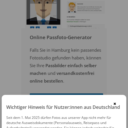
Online Passfoto-Generator
Falls Sie in Hamburg kein passendes
Fotostudio gefunden haben, können
Sie Ihre
Passbilder einfach selber
machen
und
versandkostenfrei
online bestellen
.
PASSFOTOS ONLINE ERSTELLEN
×
Wichtiger Hinweis für Nutzer:innen aus Deutschland
Seit dem 1. Mai 2025 dürfen Fotos aus unserer App nicht mehr für
deutsche Ausweisdokumente (Personalausweis, Reisepass und
Aufenthaltstitel) verwendet werden. Sie können jedoch weiterhin für