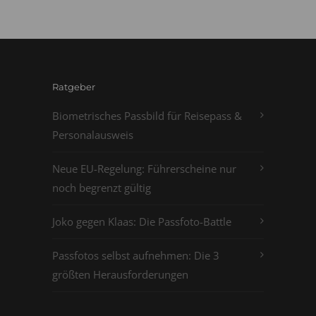
Ratgeber
Biometrisches Passbild für Reisepass &
Personalausweis
Neue EU-Regelung: Führerscheine nur
noch begrenzt gültig
Joko gegen Klaas: Die Passfoto-Battle
Passfotos selbst aufnehmen: Die 3
größten Herausforderungen