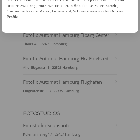
andere Zwecke genutzt werden – zum Beispiel für Führerschein,
Gesundheitskarte, Visum, Lebenslauf, Schülerausweis oder Online-
Profile
FOTOAUTOMATEN
Fotofix Automat Hamburg Tibarg Center
Tibarg 41 · 22459 Hamburg
Fotofix Automat Hamburg Ekz Eidelstedt
Alte Elbgaustr. 1 · 22523 Hamburg
Fotofix Automat Hamburg Flughafen
Flughafenstr. 1-3 · 22335 Hamburg
FOTOSTUDIOS
Fotostudio Snapshotz
Kulemannstieg 17 · 22457 Hamburg