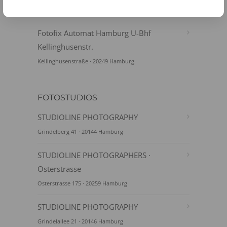
Nedderfeld 70 · 22529 Hamburg
Fotofix Automat Hamburg U-Bhf
Kellinghusenstr.
Kellinghusenstraße · 20249 Hamburg
FOTOSTUDIOS
STUDIOLINE PHOTOGRAPHY
Grindelberg 41 · 20144 Hamburg
STUDIOLINE PHOTOGRAPHERS ·
Osterstrasse
Osterstrasse 175 · 20259 Hamburg
STUDIOLINE PHOTOGRAPHY
Grindelallee 21 · 20146 Hamburg