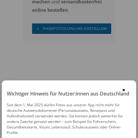
machen
und
versandkostenfrei
online bestellen
.
PASSFOTOS ONLINE ERSTELLEN
FOTOAUTOMATEN
×
Wichtiger Hinweis für Nutzer:innen aus Deutschland
Fotofix Automat Hamburg Bezirksamt
Nord
Seit dem 1. Mai 2025 dürfen Fotos aus unserer App nicht mehr für
deutsche Ausweisdokumente (Personalausweis, Reisepass und
Lenhartzstr.28 · 22335 Hamburg
Aufenthaltstitel) verwendet werden. Sie können jedoch weiterhin für
andere Zwecke genutzt werden – zum Beispiel für Führerschein,
Fotofix Automat Hamburg Nedderfeld
Gesundheitskarte, Visum, Lebenslauf, Schülerausweis oder Online-
Profile
Center