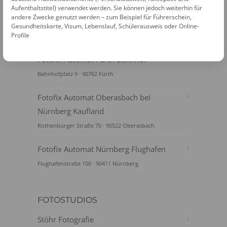
Aufenthaltstitel) verwendet werden. Sie können jedoch weiterhin für
andere Zwecke genutzt werden – zum Beispiel für Führerschein,
Gesundheitskarte, Visum, Lebenslauf, Schülerausweis oder Online-
Profile
FOTOAUTOMATEN
Fotofix Automat Fürth Bahnhof
Bahnhofplatz 9 · 90762 Fürth
Fotofix Automat Oberasbach bei
Nürnberg Kaufland
Rothenburger Straße 70 · 90522 Oberasbach
Fotofix Automat Nürnberg Flughafen
Flughafenstraße 100 · 90411 Nürnberg
FOTOSTUDIOS
Stöhr Fotografie