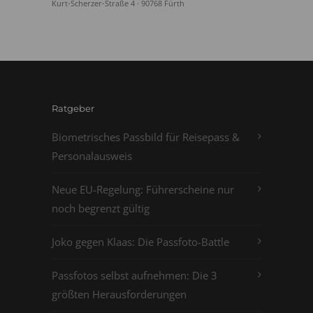
Kurt-Scherzer-Straße 4 · 90768 Fürth
Ratgeber
Biometrisches Passbild für Reisepass &
Personalausweis
Neue EU-Regelung: Führerscheine nur
noch begrenzt gültig
Joko gegen Klaas: Die Passfoto-Battle
Passfotos selbst aufnehmen: Die 3
größten Herausforderungen