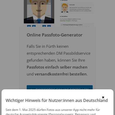
Online Passfoto-Generator
Falls Sie in Fürth keinen
entsprechenden DM Passbildservice
gefunden haben, können Sie Ihre
Passfotos einfach selber machen
und
versandkostenfrei bestellen
.
PASSFOTOS ONLINE ERSTELLEN
×
Wichtiger Hinweis für Nutzer:innen aus Deutschland
Seit dem 1. Mai 2025 dürfen Fotos aus unserer App nicht mehr für
deutsche Ausweisdokumente (Personalausweis, Reisepass und