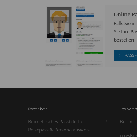
Online P
Falls Sie 
Sie Ihre
Pa
bestellen
.
PASSF
Ratgeber
Standor
Biometrisches Passbild für
Berlin
Reisepass & Personalausweis
Hambur