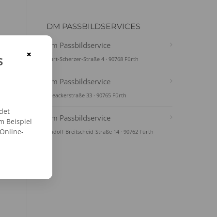
DM PASSBILDSERVICES
dm Passbildservice
×
s
Kurt-Scherzer-Straße 4 · 90768 Fürth
dm Passbildservice
Seeackerstraße 33 · 90765 Fürth
det
dm Passbildservice
m Beispiel
 Online-
Rudolf-Breitscheid-Straße 14 · 90762 Fürth