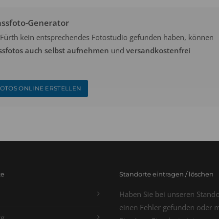
assfoto-Generator
in Fürth kein entsprechendes Fotostudio gefunden haben, können
ssfotos auch selbst aufnehmen
und
versandkostenfrei
OTOS ONLINE ERSTELLEN
te
Standorte eintragen / löschen
Haben Sie bei unseren Stand
einen Fehler gefunden oder 
g