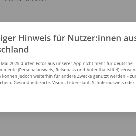
kt
iger Hinweis für Nutzer:innen au
1 - 6887557
schland
1 - 6896665
@freund-foto.de
. Mai 2025 dürfen Fotos aus unserer App nicht mehr für deutsche
.freund-foto.de
umente (Personalausweis, Reisepass und Aufenthaltstitel) verwen
e können jedoch weiterhin für andere Zwecke genutzt werden – zu
schein, Gesundheitskarte, Visum, Lebenslauf, Schülerausweis oder
NZEIGEN
ROUTENPLANER