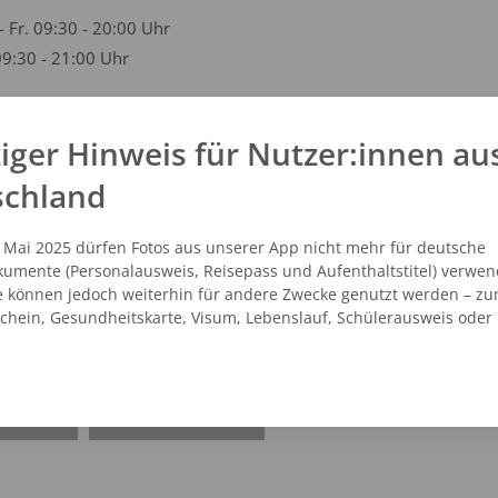
- Fr. 09:30 - 20:00 Uhr
09:30 - 21:00 Uhr
iger Hinweis für Nutzer:innen au
kt
schland
09 - 248363
vicecenter@dm.de
. Mai 2025 dürfen Fotos aus unserer App nicht mehr für deutsche
umente (Personalausweis, Reisepass und Aufenthaltstitel) verwen
.dm.de
e können jedoch weiterhin für andere Zwecke genutzt werden – zu
schein, Gesundheitskarte, Visum, Lebenslauf, Schülerausweis oder
NZEIGEN
ROUTENPLANER