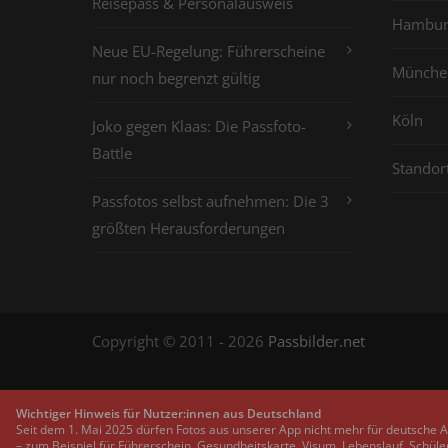
Reisepass & Personalausweis
Hambur
Neue EU-Regelung: Führerscheine
Münche
nur noch begrenzt gültig
Köln
Joko gegen Klaas: Die Passfoto-
Battle
Standor
Passfotos selbst aufnehmen: Die 3
größten Herausforderungen
Copyright © 2011 - 2026
Passbilder.net
Wichtiger Hinweis für Nutzer:innen aus Deutschland
Seit dem 1. Mai 2025 dürfen Fotos aus unserer App nicht mehr für deutsche 
– zum Beispiel für Führerschein, Gesundheitskarte, Visum, Lebenslauf, Schüle