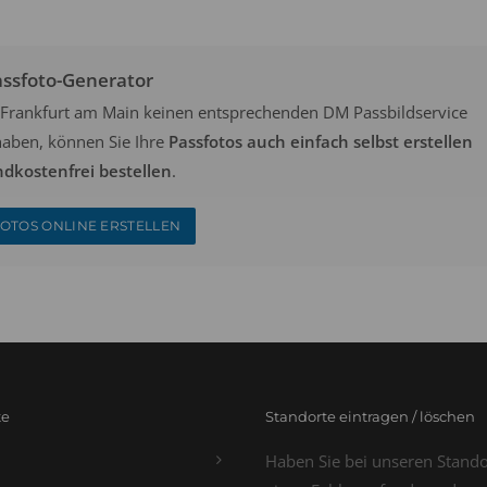
assfoto-Generator
in Frankfurt am Main keinen entsprechenden DM Passbildservice
aben, können Sie Ihre
Passfotos auch einfach selbst erstellen
ndkostenfrei bestellen
.
OTOS ONLINE ERSTELLEN
te
Standorte eintragen / löschen
Haben Sie bei unseren Stand