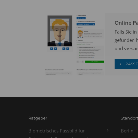
Online P
Falls Sie 
gefunden h
und
versa
PASSF
Ratgeber
Standor
Biometrisches Passbild für
Berlin