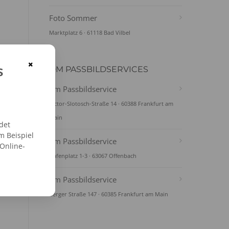
Foto Sommer
Marktplatz 6 · 61118 Bad Vilbel
×
s
DM PASSBILDSERVICES
dm Passbildservice
Victor-Slotosch-Straße 14 · 60388 Frankfurt am
Main
det
m Beispiel
dm Passbildservice
 Online-
Hafenplatz 1-3 · 63067 Offenbach
dm Passbildservice
Berger Straße 147 · 60385 Frankfurt am Main