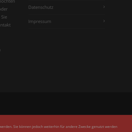
möchten
Datenschutz
oder
 Sie
Impressum
ontakt
n
 werden. Sie können jedoch weiterhin für andere Zwecke genutzt werden