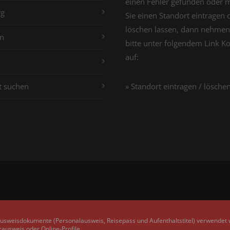
einen Fehler gefunden oder 
g
Sie einen Standort eintragen 
löschen lassen, dann nehmen
n
bitte unter folgendem Link K
auf:
t suchen
» Standort eintragen / lösche
Ausweisdokumente (Personalausweis, Reisepass und Aufenthaltstitel) verwendet
rausweis oder Online-Profile