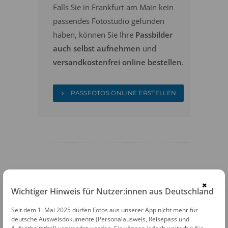
Falls Sie in Frankfurt am Main kein
passendes Fotostudio gefunden
haben, können Sie Ihre
Passbilder
auch selbst aufnehmen
und
versandkostenfrei online bestellen
.
PASSFOTOS ONLINE ERSTELLEN
FOTOAUTOMATEN
×
Wichtiger Hinweis für Nutzer:innen aus Deutschland
Fotofix Automat Frankfurt U-Bhf
Seit dem 1. Mai 2025 dürfen Fotos aus unserer App nicht mehr für
Bornheim Mitte
deutsche Ausweisdokumente (Personalausweis, Reisepass und