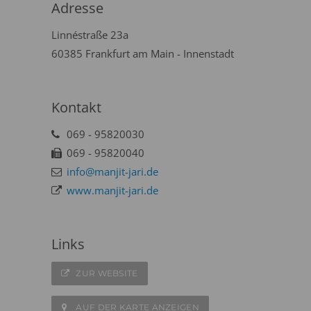
Adresse
Linnéstraße 23a
60385 Frankfurt am Main - Innenstadt
Kontakt
069 - 95820030
069 - 95820040
info@manjit-jari.de
www.manjit-jari.de
Links
ZUR WEBSITE
AUF DER KARTE ANZEIGEN