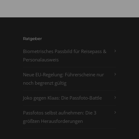
Ratgeber
Biometrisches Passbild für Reisepass &
Personalausweis
Neue EU-Regelung: Führerscheine nur
noch begrenzt gültig
Joko gegen Klaas: Die Passfoto-Battle
Passfotos selbst aufnehmen: Die 3
größten Herausforderungen