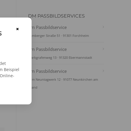
DM PASSBILDSERVICES
dm Passbildservice
×
s
Bamberger Straße 51 · 91301 Forchheim
dm Passbildservice
Markgrafenweg 13 · 91320 Ebermannstadt
det
m Beispiel
dm Passbildservice
 Online-
Zum Neuntagwerk 12 · 91077 Neunkirchen am
Brand