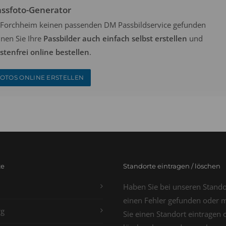
assfoto-Generator
in Forchheim keinen passenden DM Passbildservice gefunden
nen Sie Ihre
Passbilder auch einfach selbst erstellen
und
tenfrei online bestellen
.
OTOS ONLINE ERSTELLEN
te
Standorte eintragen / löschen
Haben Sie bei unseren Stand
einen Fehler gefunden oder 
g
Sie einen Standort eintragen 