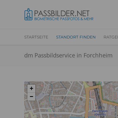
STARTSEITE
STANDORT FINDEN
RATGE
dm Passbildservice in Forchheim
+
−