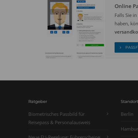
Online P
Falls Sie 
haben, kön
versandkos
PASSF
Ratgeber
Standor
Biometrisches Passbild für
Berlin
Reisepass & Personalausweis
Hambur
Neue EU-Regelung: Führerscheine