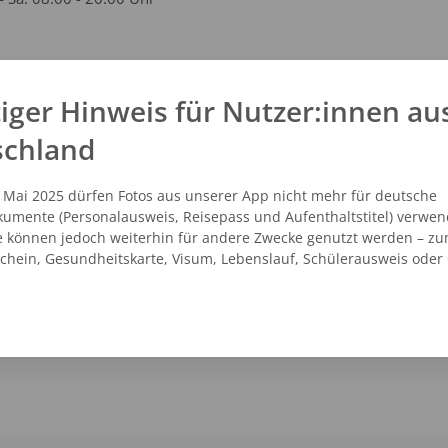
kt
iger Hinweis für Nutzer:innen au
schland
91 - 163118
vicecenter@dm.de
.dm.de
. Mai 2025 dürfen Fotos aus unserer App nicht mehr für deutsche
umente (Personalausweis, Reisepass und Aufenthaltstitel) verwen
e können jedoch weiterhin für andere Zwecke genutzt werden – zu
schein, Gesundheitskarte, Visum, Lebenslauf, Schülerausweis oder
NZEIGEN
ROUTENPLANER