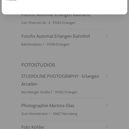
Westl. Stadtmauerstraße 27 · 91054 Erlangen
Fotofix Automat Erlangen Kaufland
Carl-Thiersch-Str. 4 · 91052 Erlangen
Fotofix Automat Erlangen Bahnhof
Bahnhofplatz 1 · 91054 Erlangen
FOTOSTUDIOS
STUDIOLINE PHOTOGRAPHY · Erlangen
Arcaden
Nürnberger Straße 7 · 91052 Erlangen
Photographie Martina Glas
Zum Himmelreich 1 · 90427 Nürnberg
Foto Kohler