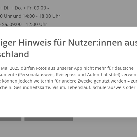
+ Di. + Do. + Fr. 09:00 -
0 Uhr und 14:00 - 18:00 Uhr
+ Sa. 09:00 - 12:00 Uhr
iger Hinweis für Nutzer:innen au
schland
. Mai 2025 dürfen Fotos aus unserer App nicht mehr für deutsche
umente (Personalausweis, Reisepass und Aufenthaltstitel) verwen
e können jedoch weiterhin für andere Zwecke genutzt werden – zu
schein, Gesundheitskarte, Visum, Lebenslauf, Schülerausweis oder
NZEIGEN
ROUTENPLANER