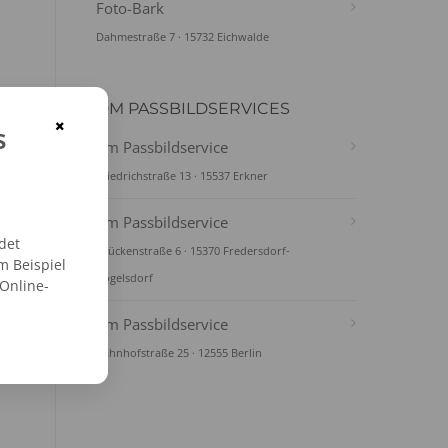
Foto-Bark
Dahmestraße 7 · 15732 Eichwalde
DM PASSBILDSERVICES
×
s
dm Passbildservice
Friedrichstraße 13 · 15537 Erkner
dm Passbildservice
det
Brückenstraße 6 · 15370 Fredersdorf-
m Beispiel
Vogelsdorf
 Online-
dm Passbildservice
Bahnhofstraße 25 · 12555 Berlin