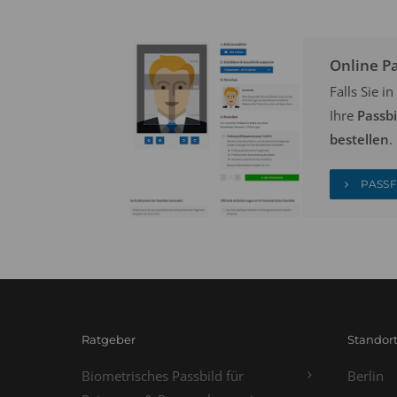
Online P
Falls Sie 
Ihre
Passb
bestellen
.
PASSF
Ratgeber
Standor
Biometrisches Passbild für
Berlin