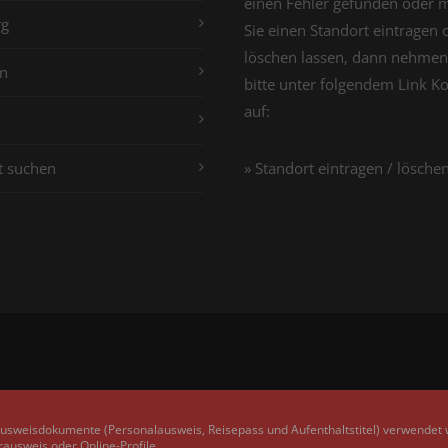
einen Fehler gefunden oder 
g
Sie einen Standort eintragen 
löschen lassen, dann nehmen
n
bitte unter folgendem Link K
auf:
t suchen
» Standort eintragen / lösche
Ausweisdokumente (Personalausweis, Reisepass und Aufenthaltstitel) verwendet
rausweis oder Online-Profile