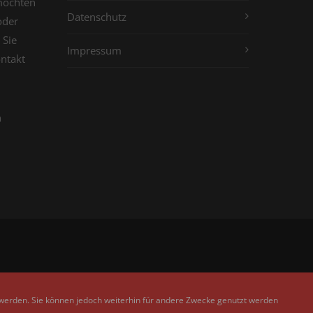
möchten
Datenschutz
oder
 Sie
Impressum
ontakt
n
 werden. Sie können jedoch weiterhin für andere Zwecke genutzt werden