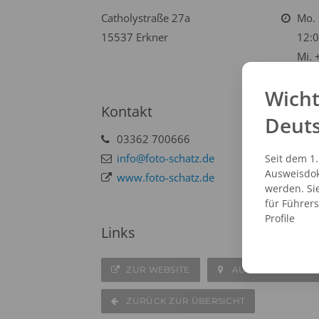
Catholystraße 27a
Mo. 
15537 Erkner
12:0
Mi. 
Wicht
Kontakt
Deut
03362 700666
info@foto-schatz.de
Seit dem 1
Ausweisdok
www.foto-schatz.de
werden. Si
für Führer
Profile
Links
ZUR WEBSITE
AUF DER KARTE A
ZURÜCK ZUR ÜBERSICHT