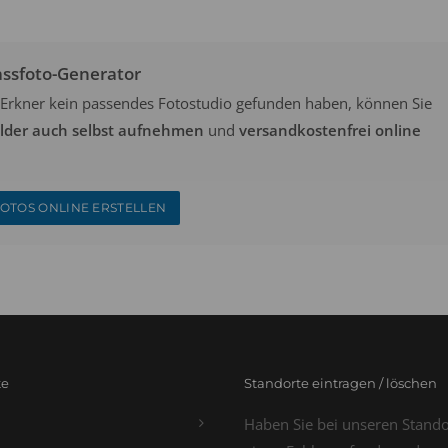
assfoto-Generator
in Erkner kein passendes Fotostudio gefunden haben, können Sie
ilder auch selbst aufnehmen
und
versandkostenfrei online
OTOS ONLINE ERSTELLEN
te
Standorte eintragen / löschen
Haben Sie bei unseren Stand