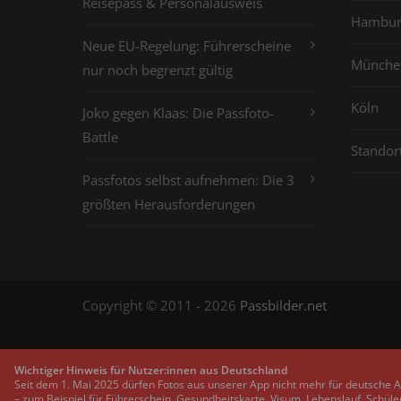
Reisepass & Personalausweis
Hambur
Neue EU-Regelung: Führerscheine
Münche
nur noch begrenzt gültig
Köln
Joko gegen Klaas: Die Passfoto-
Battle
Standor
Passfotos selbst aufnehmen: Die 3
größten Herausforderungen
Copyright © 2011 - 2026
Passbilder.net
Wichtiger Hinweis für Nutzer:innen aus Deutschland
Seit dem 1. Mai 2025 dürfen Fotos aus unserer App nicht mehr für deutsche 
– zum Beispiel für Führerschein, Gesundheitskarte, Visum, Lebenslauf, Schüle