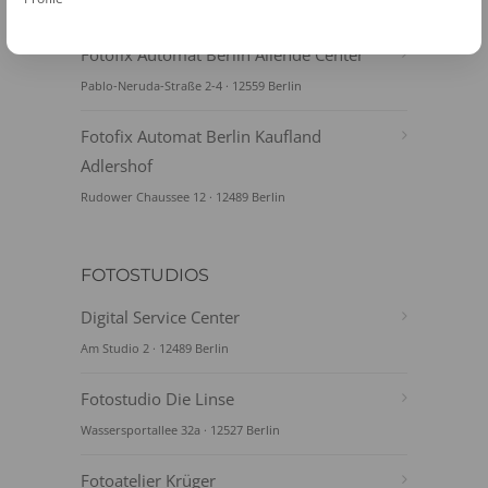
Bahnhofstr. 33-38 · 12555 Berlin
Fotofix Automat Berlin Allende Center
Pablo-Neruda-Straße 2-4 · 12559 Berlin
Fotofix Automat Berlin Kaufland
Adlershof
Rudower Chaussee 12 · 12489 Berlin
FOTOSTUDIOS
Digital Service Center
Am Studio 2 · 12489 Berlin
Fotostudio Die Linse
Wassersportallee 32a · 12527 Berlin
Fotoatelier Krüger