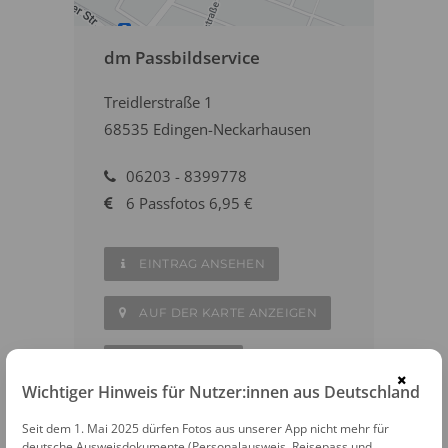
dm Passbildservice
Treidlerstraße 1
68535 Edingen-Neckarhausen
06203 - 8399778
6 Passfotos 6,95 €
EINTRAG ANSEHEN
AUF DER KARTE ANZEIGEN
ZUR WEBSITE
×
Wichtiger Hinweis für Nutzer:innen aus Deutschland
Seit dem 1. Mai 2025 dürfen Fotos aus unserer App nicht mehr für
deutsche Ausweisdokumente (Personalausweis, Reisepass und