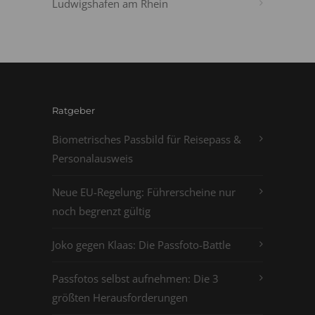
Ludwigshafen am Rhein
Ratgeber
Biometrisches Passbild für Reisepass &
Personalausweis
Neue EU-Regelung: Führerscheine nur
noch begrenzt gültig
Joko gegen Klaas: Die Passfoto-Battle
Passfotos selbst aufnehmen: Die 3
größten Herausforderungen