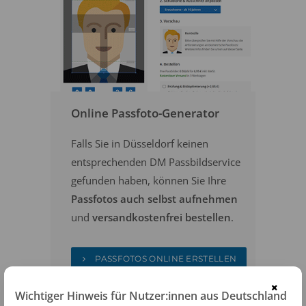
Online Passfoto-Generator
Falls Sie in Düsseldorf keinen
entsprechenden DM Passbildservice
gefunden haben, können Sie Ihre
Passfotos auch selbst aufnehmen
und
versandkostenfrei bestellen
.
PASSFOTOS ONLINE ERSTELLEN
×
Wichtiger Hinweis für Nutzer:innen aus Deutschland