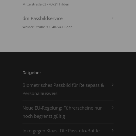
Mittelstraße 63 · 40721 Hilden
dm Passbildservice
Walder Straße 99 · 40724 Hilden
Ratgeber
Biometrisches Passbild für Reisepass &
Personalausweis
Neue EU-Regelung: Führerscheine nur
noch begrenzt gültig
Joko gegen Klaas: Die Passfoto-Battle