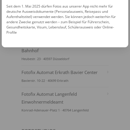
Seit dem 1. Mai 2025 dürfen Fotos aus unserer App nicht mehr für
deutsche Ausweisdokumente (Personalausweis, Reisepass und
Aufenthaltstitel) verwendet werden. Sie können jedoch weiterhin für
andere Zwecke genutzt werden – zum Beispiel für Führerschein,
Gesundheitskarte, Visum, Lebenslauf, Schülerausweis oder Online-
FOTOAUTOMATEN
Profile
Fotofix Automat Düsseldorf Benrath
Bahnhof
Heubestr. 23 · 40597 Düsseldorf
Fotofix Automat Erkrath Bavier Center
Bavierstr. 10-22 · 40699 Erkrath
Fotofix Automat Langenfeld
Einwohnermeldeamt
Konrad-Adenauer-Platz 1 · 40764 Langenfeld